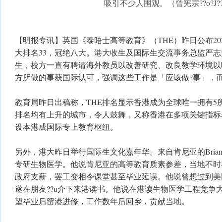
吸引不少人围观。（曾宪宗??o?J?
【明报专讯】英国《泰晤士高等教育》（THE）昨日公布20
大排名33，冠绝八大。港大收生及国际生交流事务总监严
生，校方一直有聘请海外教员以改善研究、改良教学环境以
方所做的事获国际认可，强调这些工作是「应该做?事」，
教育局昨日出稿称，THE排名显示香港成为全球唯一拥有5
排名均有上升的城市，令人鼓舞，又称香港在多项关键指标
设本港成国际专上教育枢纽。
另外，港大昨日举行国际生文化嘉年华。来自肯尼亚的Bria
专研生物医学。他说肯尼亚的高等教育质素参差，当地不时
政府支薪，罢工变相令课堂甚至毕业延误。他说曾想过到美
遂在朋友??u介下来港读书。他说在港读生物医学工程竞争
望毕业后留港进修，工作数年后回乡，贡献当地。