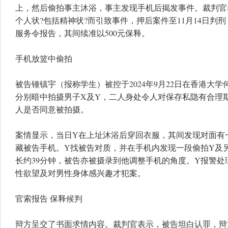
上，然后偷拍事主沐浴，事主发现手机后揭发事件。裁判官
个人状?包括精神状?而引致事件，押后案件至11月14日判
服务令报告，其间续准以500元保释。
手机放篮中偷拍
被告锺镇宇（报称学生）被控于2024年9月22日在香港大
分别暗中拍摄男子X及Y，二人身处令人对保存私隐有合理
人是否同意被拍摄。
案情显示，当日Y在上址沐浴后穿回衣服，其间发现对面有
藏被告手机。Y找被告对质，并在手机内发现一段偷拍Y及
长约39分钟，被告亦被摄录到他调整手机的角度。Y报警处
性欲望及对男性身体感兴趣才犯案。
官索报告 保释候判
辩方呈交了书面求情内容。裁判官表示，被告坦白认罪，辩