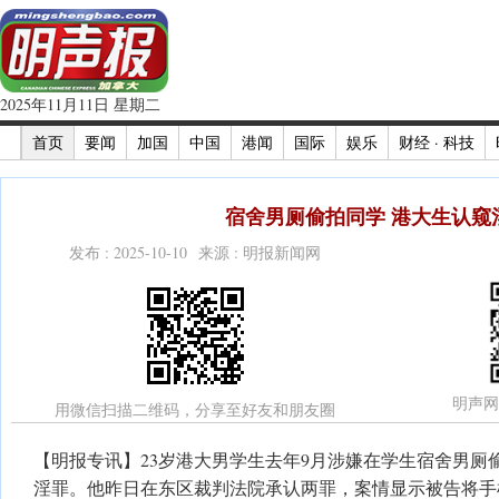
2025年11月11日 星期二
首页
要闻
加国
中国
港闻
国际
娱乐
财经 · 科技
宿舍男厕偷拍同学 港大生认窥
发布 : 2025-10-10 来源 : 明报新闻网
明声网
用微信扫描二维码，分享至好友和朋友圈
【明报专讯】23岁港大男学生去年9月涉嫌在学生宿舍男厕
淫罪。他昨日在东区裁判法院承认两罪，案情显示被告将手