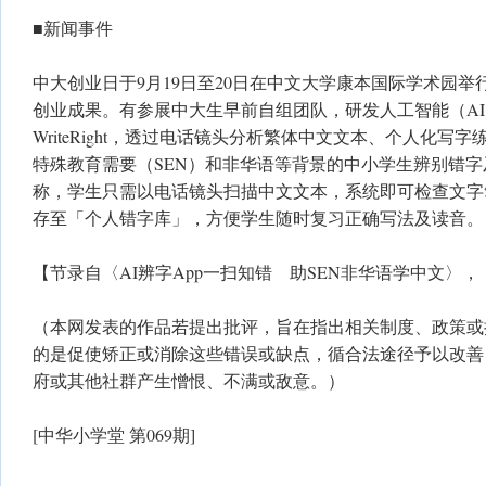
■新闻事件
中大创业日于9月19日至20日在中文大学康本国际学术园
创业成果。有参展中大生早前自组团队，研发人工智能（A
WriteRight，透过电话镜头分析繁体中文文本、个人化写
特殊教育需要（SEN）和非华语等背景的中小学生辨别错
称，学生只需以电话镜头扫描中文文本，系统即可检查文字
存至「个人错字库」，方便学生随时复习正确写法及读音。
【节录自〈AI辨字App一扫知错 助SEN非华语学中文〉，《明报
（本网发表的作品若提出批评，旨在指出相关制度、政策或
的是促使矫正或消除这些错误或缺点，循合法途径予以改善
府或其他社群产生憎恨、不满或敌意。）
[中华小学堂 第069期]