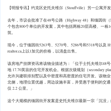
【明报专讯】约克区史托夫维尔（Stouffville）另一公寓
去年，市议会批准了在48号公路（Highway 48）和缅因街（Ma
个包含800个单位的开发案，其中包括两栋20层高楼、一栋1
筑。
现今，位于缅因街5263号、5270号、5286号和5318号以及 Hw
realtor.ca上以1加元的价格，以清盘出售。
该房地产挂牌资讯将该物业描述为：「位于士托夫维尔48
地 17.70英亩的住宅开发机会。根据次级规划（secondary 
允许兴建联排别墅以及中密度和高密度的住宅开发。该物业
北侧，地理位置优越，周边设施丰富，并受惠于便利的交通
仅 2.2 公里。」
这个大规模的缅因街开发案是史托夫维尔最新一宗「沉没」