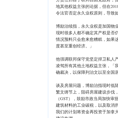
地其他权益主张的论据，但在20
令法官否定永久业权原则，导致
博励治续指，永久业权是加国物
现时很多人都不确定其产权是否
情况预料只会愈来愈糟糕，如果
度甚至重创经济。」
他强调联邦保守党坚定捍卫私人
凌驾所有其他土地权益主张，「
确裁决，以保障列治文以至全国
谈及房屋问题，博励治指现时低陆
繁文缛节上，阻碍房屋建设步伐，
（GST），鼓励市政当局加快审
建筑材料的工业碳税，以及取消
我们的计划将资金再投资于加拿