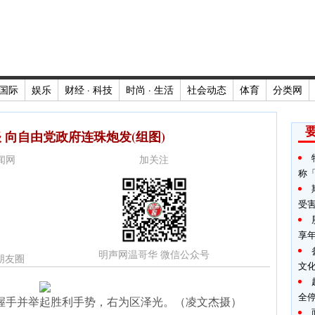
国际
娱乐
财经 · 科技
时尚 · 生活
社会动态
体育
分类网
 向自由党政府连珠炮发(组图)
新闻网
加关注
称
受
享年
明声网温哥华 微信公众号
朋友圈
文
全
握手并举起胜利手势，右为区泽光。（凌文杰摄）