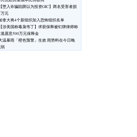
【堕入诈骗陷阱以为投资GIC】两名受害者损
百万元
加拿大将4个新组织加入恐怖组织名单
【涉美国称毒枭韦丁】求获保释被钉牌律师称
逃愿意500万元保释金
大温暴雨「橙色预警」生效 雨势料在今日晚
减弱