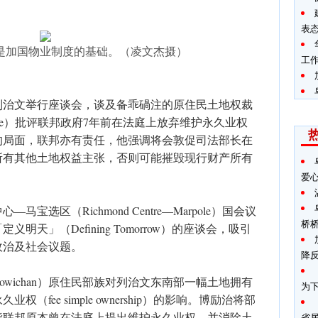
表
是加国物业制度的基础。（凌文杰摄）
工
列治文举行座谈会，谈及备乖碢注的原住民土地权裁
ilievre）批评联邦政府7年前在法庭上放弃维护永久业权
的局面，联邦亦有责任，他强调将会敦促司法部长在
所有其他土地权益主张，否则可能摧毁现行财产所有
爱
选区（Richmond Centre—Marpole）国会议
桥
天」（Defining Tomorrow）的座谈会，吸引
政治及社会议题。
降
wichan）原住民部族对列治文东南部一幅土地拥有
为
fee simple ownership）的影响。博励治将部
指联邦原本曾在法庭上提出维护永久业权、并消除土
省