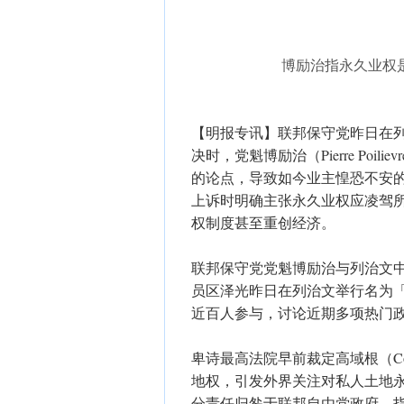
博励治指永久业权
【明报专讯】联邦保守党昨日在
决时，党魁博励治（Pierre Po
的论点，导致如今业主惶恐不安
上诉时明确主张永久业权应凌驾
权制度甚至重创经济。
联邦保守党党魁博励治与列治文中心—马宝
员区泽光昨日在列治文举行名为「定义明
近百人参与，讨论近期多项热门
卑诗最高法院早前裁定高域根（Co
地权，引发外界关注对私人土地永久业权（
分责任归咎于联邦自由党政府，