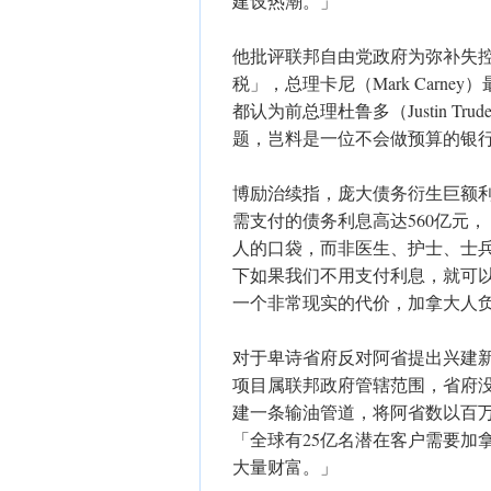
建设热潮。」
他批评联邦自由党政府为弥补失
税」，总理卡尼（Mark Carn
都认为前总理杜鲁多（Justin T
题，岂料是一位不会做预算的银
博励治续指，庞大债务衍生巨额利
需支付的债务利息高达560亿元
人的口袋，而非医生、护士、士
下如果我们不用支付利息，就可
一个非常现实的代价，加拿大人
对于卑诗省府反对阿省提出兴建
项目属联邦政府管辖范围，省府
建一条输油管道，将阿省数以百
「全球有25亿名潜在客户需要加
大量财富。」