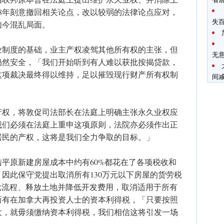
18年刻意撤回相关论点，改以较弱的法律论点应对，
失
如今混乱局面。
业制度的基础，业主产权凌驾其他所有权的主张，但
无意
仍然安全，「我们开始听到有人难以获批按揭贷款，
这项裁决最终得以维持，足以摧毁现行财产所有权制
间
产权，将敦促司法部长在法庭上明确主张永久业权应
我们必须在法庭上重申这项原则，法院亦必须作出正
居民的产权，这将是我们全力争取的目标。」
平原新建房屋成本中约有60%都花在了各项税收和
因此保守党提出取消所有130万元以下房屋的货劳税
批流程、释放土地并降低开发费用，取消适用于所有
所有在加拿大再投资人士的资本利得税，「只要按照
大，就毋须缴纳资本利得税，我们相信这将引发一场