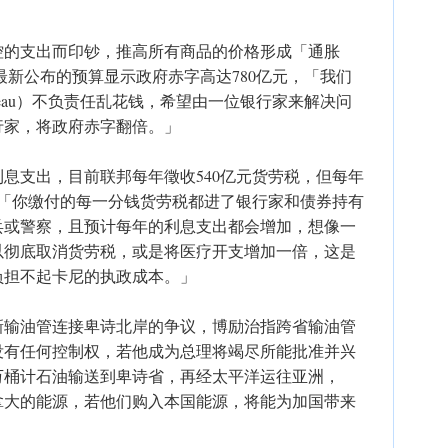
控的支出而印钞，推高所有商品的价格形成「通胀
ey）最新公布的预算显示政府赤字高达780亿元，「我们
rudeau）不负责任乱花钱，希望由一位银行家来解决问
行家，将政府赤字翻倍。」
息支出，目前联邦每年徵收540亿元货劳税，但每年
，「你缴付的每一分钱货劳税都进了银行家和债券持有
兵或警察，且预计每年的利息支出都会增加，想像一
以彻底取消货劳税，或是将医疗开支增加一倍，这是
负担不起卡尼的执政成本。」
新输油管连接卑诗北岸的争议，博励治指跨省输油管
没有任何控制权，若他成为总理将竭尽所能批准并兴
万桶计石油输送到卑诗省，再经太平洋运往亚洲，
拿大的能源，若他们购入本国能源，将能为加国带来