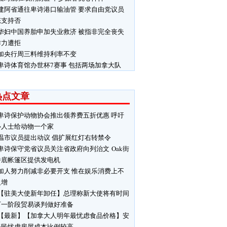
建阿省通往卑诗港口输油管 要求自由党议员
态支持否
华妇中国养胎申加失业救济 被指非完全丧失
作力遭拒
加央行周三料维持利率不变
卑诗体育馆办世杯7赛事 包括两场加拿大队
热点文章
卑诗保护动物协会推出领养费五折优惠 呼吁
心人士给动物一个家
温市议员提出动议 倡扩展红灯右转禁令
卑诗保守党省议员关注省政府向列治文 Oak街
桥底帐篷区提供发电机
加人努力削减非必要开支 惟在娱乐消费上不
反增
【驻美大使新年卸任】总理称新大使将有时间
下一阶段贸易谈判做好准备
【最新】【加拿大人明年最忧虑食品价格】安
居民忧虑房屋成本比例较高