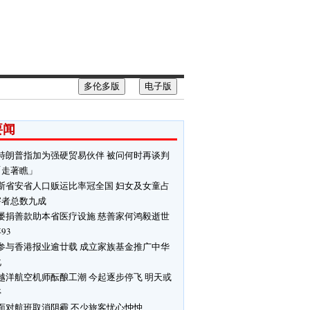
多伦多版
电子版
要闻
特朗普指加为强硬贸易伙伴 被问何时再谈判
「走著瞧」
斯省安省人口贩运比率冠全国 妇女及女童占
害者总数九成
屡捐善款助本省医疗设施 慈善家何鸿毅逝世
93
参与香港报业逾廿载 成立家族基金推广中华
化
越洋航空机师酝酿工潮 今起逐步停飞 明天或
停
面对航班取消阴霾 不少旅客忧心忡忡