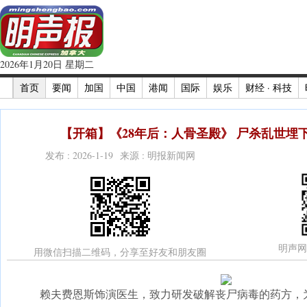
2026年1月20日 星期二
首页
要闻
加国
中国
港闻
国际
娱乐
财经 · 科技
【开箱】《28年后：人骨圣殿》 尸杀乱世埋下
发布 : 2026-1-19 来源 : 明报新闻网
明声网
用微信扫描二维码，分享至好友和朋友圈
赖夫费恩斯饰演医生，致力研发破解丧尸病毒的药方，