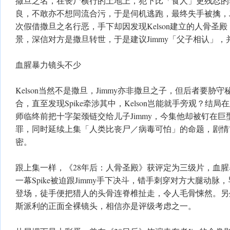
撒旦之名，在丧尸横行的土地上，犯下比「食人」更残忍的罪行
良，不敢亦不想同流合污，于是伺机逃跑，最终失手被擒，J
次假借撒旦之名行恶，手下却因发现Kelson建立的人骨圣
景，深信对方是撒旦转世，于是建议Jimmy「父子相认」，并
血腥暴力镜头不少
Kelson当然不是撒旦，Jimmy亦非撒旦之子，但后者要胁
合，直至发现Spike牵涉其中，Kelson岂能就手旁观？结
师临终前把十字架颈链交给儿子Jimmy，今集他却被钉在
罪，同时延续上集「人类比丧尸／病毒可怕」的命题，剧情
密。
跟上集一样，《28年后：人骨圣殿》获评定为三级片，血
一幕Spike被迫跟Jimmy手下决斗，错手刺穿对方大腿动
登场，徒手便把猎人的头骨连脊椎扯走，令人毛骨悚然。另
斯派利的正面全裸镜头，相信亦是评级考虑之一。