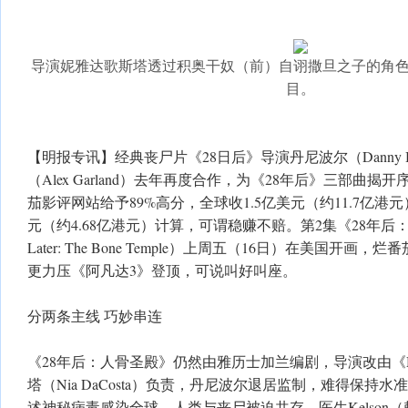
导演妮雅达歌斯塔透过积奥干奴（前）自诩撒旦之子的角
目。
【明报专讯】经典丧尸片《28日后》导演丹尼波尔（Danny 
（Alex Garland）去年再度合作，为《28年后》三部曲
茄影评网站给予89%高分，全球收1.5亿美元（约11.7亿港元
元（约4.68亿港元）计算，可谓稳赚不赔。第2集《28年后：人骨
Later: The Bone Temple）上周五（16日）在美国开画
更力压《阿凡达3》登顶，可说叫好叫座。
分两条主线 巧妙串连
《28年后：人骨圣殿》仍然由雅历士加兰编剧，导演改由《Ma
塔（Nia DaCosta）负责，丹尼波尔退居监制，难得保持
述神秘病毒感染全球，人类与丧尸被迫共存，医生Kelson