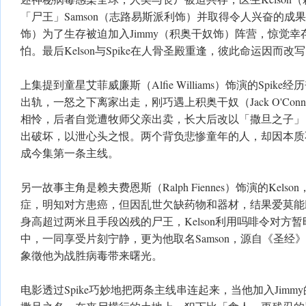
「尸王」Samson（志路易斯派利饰）并取得令人兴奋的成果；
饰）为了生存被迫加入Jimmy（积奥干奴饰）阵营，惊觉
怕。最后Kelson与Spike在人骨圣殿重逢，彼此命运因而改
上集提到童星艾菲威廉斯（Alfie Williams）饰演的Spi
出轨，一怒之下离家出走，刚巧遇上积奥干奴（Jack O'Conne
相怜，后者自觉遭牧师父亲出卖，长大后改以「撒旦之子」
出破坏，以泄心头之恨。两个背负悲惨童年的人，却因本质
成今集第一条主线。
另一故事主角是赖夫费恩斯（Ralph Fiennes）饰演的Kelso
症，明知对方患癌，但因乱世欠缺药物和器材，结果爱莫能
身高超过两米且手段凶残的尸王，Kelson利用吗啡令对方
中，一同享受片刻宁静，更为他取名Samson，源自《圣经
象徵他为战胜病毒带来曙光。
电影透过Spike巧妙地把两条主线串连起来，当他加入Jim