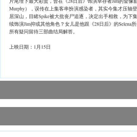
片尾埋下最大彩蛋，曾在《28日后》饰演幸存者Jim的金像影帝施
Murphy），误传在上集客串扮演感染者，其实今集才压轴
居深山，目睹Spike被大批丧尸追逐，决定出手相救，为下
续饰演Jim抑或其他角色？女儿是他跟《28日后》的Selen
所有疑问留待三部曲结局解答。
上映日期：1月15日