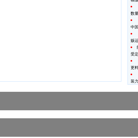
数
中
贩
受
更料
装