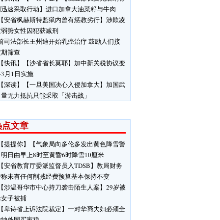
国迅速采取行动】进口加拿大油菜籽与牛肉
【安省枫赫斯特监狱内曾有惩教劣行】涉欺凌
运弱势女性囚犯获减刑
前司法部长王州迪开始乳癌治疗 鼓励人们接
定期筛查
【快讯】【沙省省长莫耶】加中新关税协议变
3月1日实施
【深读】【一旦美国决心入侵加拿大】加国武
力量无力抵抗只能采取「游击战」
热点文章
【提提你】【气象局向多伦多发出黄色降雪警
明日由早上8时至黄昏6时降雪10厘米
【安省教育厅委派监督员入TDSB】教局财务
管称未有任何削减经费预算基本保持不变
【涉温哥华市中心持刀袭击陌生人案】29岁被
缉女子被捕
【卑诗省上诉法院裁定】一对华裔夫妇必须全
缴纳外国买家税