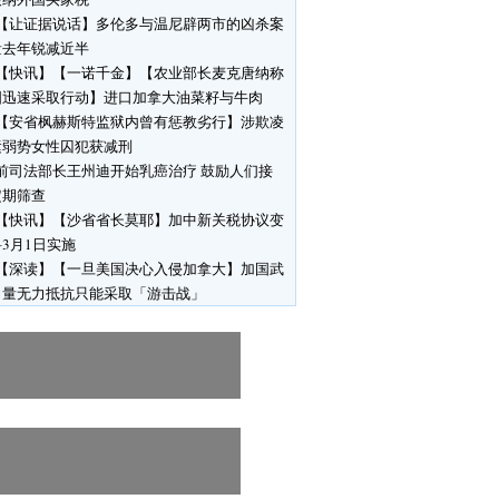
【让证据说话】多伦多与温尼辟两市的凶杀案
量去年锐减近半
【快讯】【一诺千金】【农业部长麦克唐纳称
国迅速采取行动】进口加拿大油菜籽与牛肉
【安省枫赫斯特监狱内曾有惩教劣行】涉欺凌
运弱势女性囚犯获减刑
前司法部长王州迪开始乳癌治疗 鼓励人们接
定期筛查
【快讯】【沙省省长莫耶】加中新关税协议变
3月1日实施
【深读】【一旦美国决心入侵加拿大】加国武
力量无力抵抗只能采取「游击战」