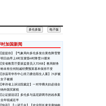
多伦多版
电子版
即时加国新闻
【提提你】【气象局向多伦多发出黄色降雪警
明日由早上8时至黄昏6时降雪10厘米
【安省教育厅委派监督员入TDSB】教局财务
管称未有任何削减经费预算基本保持不变
【涉温哥华市中心持刀袭击陌生人案】29岁被
缉女子被捕
【卑诗省上诉法院裁定】一对华裔夫妇必须全
缴纳外国买家税
【让证据说话】多伦多与温尼辟两市的凶杀案
量去年锐减近半
【快讯】【一诺千金】【农业部长麦克唐纳称