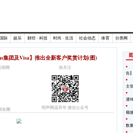
国际
娱乐
财经 · 科技
时尚 · 生活
社会动态
体育
分类网
ins集团及Visa】推出全新客户奖赏计划(图)
时新闻网
加关注
告】
主
通
明声网温哥华 微信公众号
朋友圈
额
数