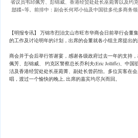
省议员韦邱佩芳、彭锦威、香港经贸处处长巫菀菁以及约克
鄎媟~等。前排中：副会长何邓小仙及中国驻多伦多商务
【明报专讯】 万锦市烈治文山市旺市华商会日前举行会董
的工作及讨论明年的计划，出席的会董就各小组主席提出的
商会并于会后举行答谢宴，感谢各级政府过去一年的支持，
佩芳、彭锦威、 约克区警察总长乔利夫(Eric Jolliffe)
洁及香港经贸处处长巫菀菁、副处长曾菂怡。多位宾客在会
唱，渡过一个愉快的晚上, 出席的嘉宾均尽兴而回。