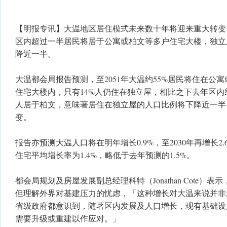
【明报专讯】大温地区居住模式未来数十年将迎来重大转变，
区内超过一半居民将居于公寓或柏文等多户住宅大楼，独立
降近一半。
大温都会局报告预测，至2051年大温约55%居民将住在公
住宅大楼内，只有14%人仍住在独立屋，相比之下去年区内约
人居于柏文，意味著居住在独立屋的人口比例将下降近一半
变。
报告亦预测大温人口将在明年增长0.9%，至2030年再增长2.6%
住宅平均增长率为1.4%，略低于去年预测的1.5%。
都会局规划及房屋发展副总经理科特（Jonathan Cote）
但理解外界对基建压力的忧虑，「这种增长对大温来说并非
省级政府都意识到，随著区内发展及人口增长，现有基础设
需要升级或重建以作应对。」