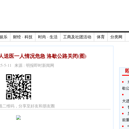
娱乐
财经 · 科技
时尚 · 生活
工商及社团活动
体育
分类网
人送医一人情况危急 洛歇公路关闭(图)
025-5-11 来源 : 明报即时新闻网
歇
大
描二维码，分享至好友和朋友圈
前