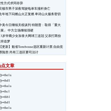
设性方式求同存异
宾顿市男子深夜驾驶电单车撞杆身亡
去年地下闷燃山火正复燃 卑诗山火服务密切
意
中美今日继续关税谈判 特朗普﹕取得「重大
进展」 中方立场继续强硬
13岁华裔少女加拿大网球三连冠 父亲打两份
支持追梦
【更新】魁省Terrebonne选区重新计票 自由党
票险胜 尚有三选区要司法计
热点文章
ÿþ=the1a
ÿþ=thd1
ÿþ=tha1a
ÿþ=thc1
ÿþ=thb1
ÿþ=thd1
ÿþ=the1a