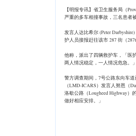
【明报专讯】省卫生服务局（Provincial
严重的多车相撞事故，三名患者
发言人达比希尔 (Peter Darbyshi
护人员接报赶往该市 287 街（287t
他称，派出了四辆救护车，「医
两人情况稳定，一人情况危急。
警方调查期间，7号公路东向车
（LMD-ICARS）发言人努恩（D
洛歇公路（Lougheed Hig
做好相应安排。」