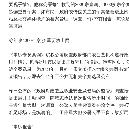
要视乎情?。他称公署每年收到约8000宗查询、4000多宗
拣选重要个案，如市民、政府或传媒关注的个案便会放上网
站及社交媒体帐户的档案管理「调查」佾x??有报告，陈说
露进展。
称年收4000个案 拣重要放上网
《申诉专员条例》赋权公署调查政府部门或公营机构遵行政
则》情?，包括处理市民提出违反守则的投诉。翻查网页，
诉个案选录，为2023年11月的「康文署拒?x??供公共图书
查报告，亦即去年全年至今并无相关个案选录公布。
昨日公布的《政府对建造业职业安全及健康的监管》调查报告，
提出展开主动调查。陈积志承认是次报告所用时间「的确比
是近年最大型一次调查，公署人员共需查看40箱文件，共9
准足球场，是填满的」，工作量大但公署人手不多，故所用
（申诉报告）