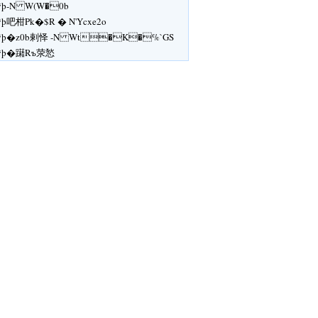
ÿþ-N W(W�0b
ÿþ吧柑Pk�$R � N'Ycxe2o
ÿþ�z0b剌怿 -N Wt�K�%`GS
ÿþ�躤Rъ荥悐