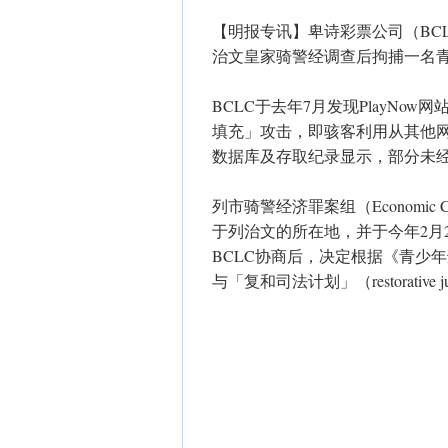
【明报专讯】卑诗彩票公司（BCL
治文皇家骑警经调查后拘捕一名
BCLC于去年7月发现PlayN
填充」攻击，即骇客利用从其他
数据库及存取纪录显示，部分未
列市骑警经济罪案组（Economic
于列治文的所在地，并于今年2月
BCLC协商后，决定根据《青少年刑事法》（
与「复和司法计划」（restorative j