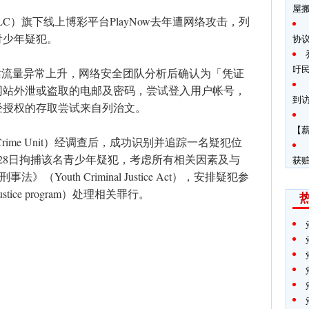
屋
C）旗下线上博彩平台PlayNow去年遭网络攻击，列
青少年疑犯。
协
吁
ow网站流量异常上升，网络安全团队分析后确认为「凭证
网站外泄或盗取的电邮及密码，尝试登入用户帐号，
到
经授权的存取尝试来自列治文。
【
 Crime Unit）经调查后，成功识别并追踪一名疑犯位
28日拘捕该名青少年疑犯，考虑所有相关因素及与
获
Youth Criminal Justice Act），安排疑犯参
ustice program）处理相关罪行。