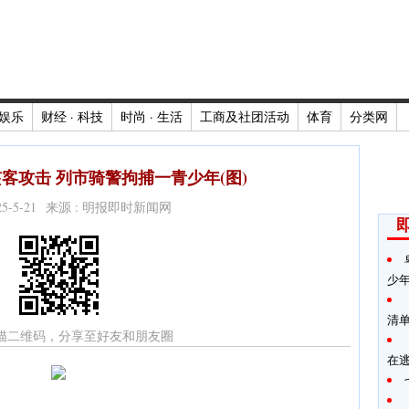
娱乐
财经 · 科技
时尚 · 生活
工商及社团活动
体育
分类网
客攻击 列市骑警拘捕一青少年(图)
025-5-21 来源 : 明报即时新闻网
少
清
描二维码，分享至好友和朋友圈
在