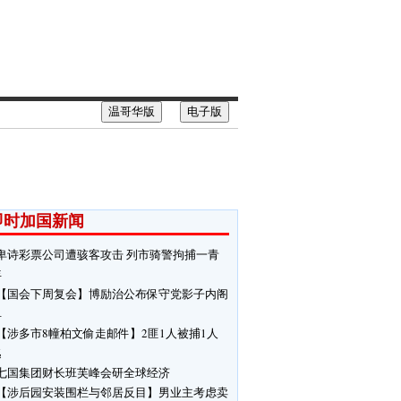
温哥华版
电子版
即时加国新闻
卑诗彩票公司遭骇客攻击 列市骑警拘捕一青
年
【国会下周复会】博励治公布保守党影子内阁
单
【涉多市8幢柏文偷走邮件】2匪1人被捕1人
逃
七国集团财长班芙峰会研全球经济
【涉后园安装围栏与邻居反目】男业主考虑卖