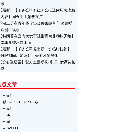
搬家
【最新】【邮务公司不让工会推迟两周考虑新
议内容】周五罢工如箭在弦
乔治王子市青年棒球协会再丢除草车 骑警呼
民众提供线索
【特朗普白宫内大发牢骚指责南非种族灭绝】
访南非总统木口木面
【最新】【邮务公司提出新一份临时协议】
薪酬假期同时加码】工会要时间消化
【分心盗窃案】警方士嘉堡拘捕1男1女歹徒检
赃物
热点文章
ÿþ=tha1a
ÿþ瓠f>~_GS13% 'YLr|�
ÿþ=the1a
ÿþ=thb1
ÿþ=thd1
ÿþ=08ZU001_