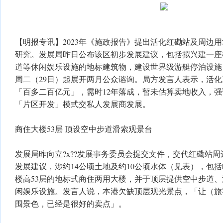
【明报专讯】2023年《施政报告》提出活化红磡站及周边
研究。发展局昨日公布该区初步发展建议，包括拟兴建一座
道等休闲娱乐设施的地标建筑物，建设世界级游艇停泊设施
周二（29日）起展开两月公众谘询。局方发言人表示，活
「百多二百亿元」，需时12年落成，暂未估算卖地收入，
「片区开发」模式交私人发展商发展。
商住大楼53层 顶设空中步道滑索观景台
发展局昨向立?x??发展事务委员会提交文件，交代红磡站
发展建议，涉约14公顷土地及约10公顷水体（见表），包括
楼高53层的地标式商住两用大楼，并于顶层提供空中步道
闲娱乐设施。发言人说，本港欠缺顶层观光景点，「让（旅
围景色，已经是很好的卖点」。