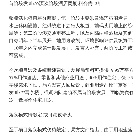
首阶段发屾x??滨次阶段酒店商厦 料合需12年
整项活化项目将分两期，第一阶段主要涉及海滨范围发展，
水上休闲设施、红磡绕道下之行人板道、前码头用地上的综
展等；第二阶段涉交通重整工程，以及内陆两幢酒店及其他
目标明年下半年展开土地用途改划、环境影响评估及填海工
「10年之内完成第一期发展」。发言人补充，两阶段工程或
可落成。
今次项目涉及多幢新建建筑，发展局预料可提供19.95万平
57%用作酒店、零售和其他商业用途，40%用作住宅，馀下
字楼需求下跌，局方发言人回应说，商业用途占比非定案，
发屾x??写字楼，强调内陆建筑不属首阶段发展，而临海商
途，低层作住宅用途。
落实模式待敲定 或可港铁牵头
至于项目落实模式仍待敲定，局方文件指出，由于用地坐落