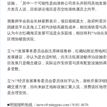
设施，「其中一个可能性是由港铁公司牵头并联同其他发展
方发言人说，目前谈论项目是否交给港铁属言之尚早。
测量师学会前会长林家辉表示，项目规模庞大，政府料需斥资
因建造平台及海上工程均涉较高建筑成本，相信港铁需与具
认为今次红磡海滨发展可说是尖东延续，相信有利??u动尖
区增加楼面供应。
立?x??发展事务委员会副主席林筱鲁称，红磡站附近用地闲
发展建议，亦认为是合适时机，但关注拓展游艇停泊设施牵
目发展只是概念建议，实际运作安排需与原有配套设施协调
多变数。
立?x??经济发展事务委员会委员张欣宇认为，港铁开展详
磡交通方便，但向来缺乏地标设施汇聚人流，浪费该区地理优
是合理安排。
■明报报料热线：
inews@mingpao.com
/ 9181 4676