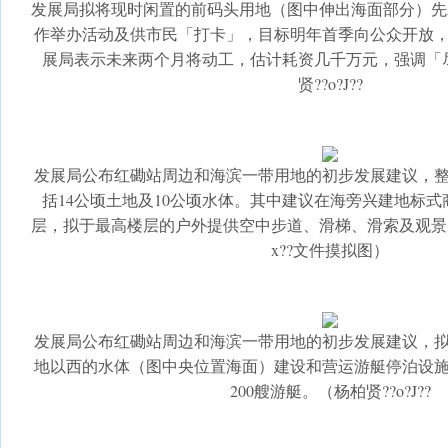
发展局拟将现时闲置的前码头用地（图中伸出海面部分）先发
作举办活动及供市民「打卡」，目标明年首季向公众开放
展局表示未来两个月将动工，估计耗资几千万元，强调「
贤??o?J??
发展局公布红磡站周边和海滨一带用地的初步发展建议，整
括14公顷土地及10公顷水体。其中建议在海旁兴建地标式
层，拟于最高楼层的户外提供空中步道、滑梯、滑索及观景
x??文件摸拟图）
发展局公布红磡站周边和海滨一带用地的初步发展建议，
地以西的水体（图中央位置海面）建设和营运游艇停泊设
200艘游艇。（杨柏贤??o?J??