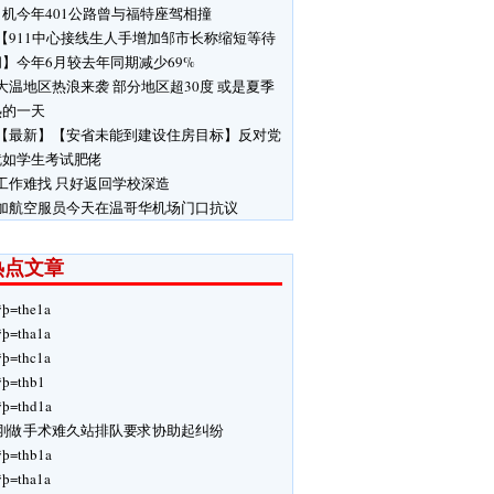
机今年401公路曾与福特座驾相撞
【911中心接线生人手增加邹市长称缩短等待
】今年6月较去年同期减少69%
大温地区热浪来袭 部分地区超30度 或是夏季
热的一天
【最新】【安省未能到建设住房目标】反对党
就如学生考试肥佬
工作难找 只好返回学校深造
加航空服员今天在温哥华机场门口抗议
热点文章
ÿþ=the1a
ÿþ=tha1a
ÿþ=thc1a
ÿþ=thb1
ÿþ=thd1a
刚做手术难久站排队要求协助起纠纷
ÿþ=thb1a
ÿþ=tha1a