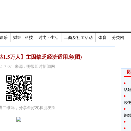
娱乐
财经 · 科技
时尚 · 生活
工商及社团活动
体育
分类网
1.5万人】主因缺乏经济适用房(图)
025-7-07 来源 : 明报即时新闻网
话
咬
描二维码，分享至好友和朋友圈
朗