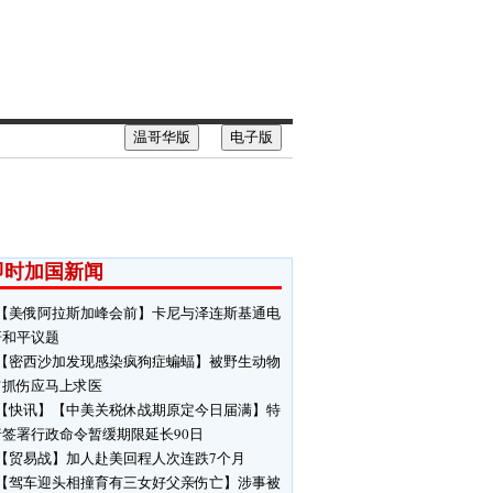
温哥华版
电子版
即时加国新闻
【美俄阿拉斯加峰会前】卡尼与泽连斯基通电
研和平议题
【密西沙加发现感染疯狗症蝙蝠】被野生动物
伤抓伤应马上求医
【快讯】【中美关税休战期原定今日届满】特
普签署行政命令暂缓期限延长90日
【贸易战】加人赴美回程人次连跌7个月
【驾车迎头相撞育有三女好父亲伤亡】涉事被