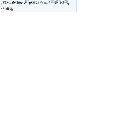
ÿþ盬Mz�锄6e cgGS23% mb#�iQg
ÿþ8l)R这