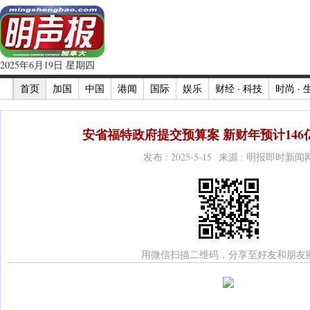
2025年6月19日 星期四
首页
加国
中国
港闻
国际
娱乐
财经 · 科技
时尚 · 
安省福特政府提交预算案 新财年预计146亿
发布 : 2025-5-15 来源 : 明报即时新闻
用微信扫描二维码，分享至好友和朋友