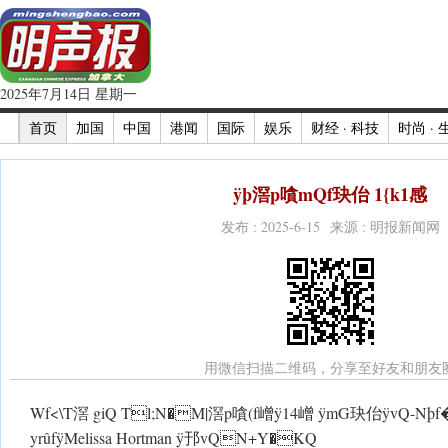
2025年7月14日 星期一
首页
加国
中国
港闻
国际
娱乐
财经 · 科技
时尚 · 
ÿþ滘p嗿mQf玦佁 1{k1感
发布 : 2025-6-15 来源 : 明报新闻网
用微信扫描二维码，分享至好友和朋友
 Wf<\T滘 giQ Tl;N�M|滘p嗿(f嶒ÿ14嶒 ÿmG玦佁 ÿvQ-Nþf�
yrûfÿMelissa Hortman ÿ邘vQN+Y�KQ