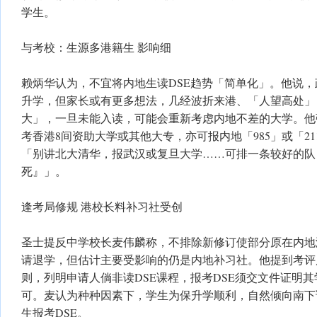
学生。
与考校：生源多港籍生 影响细
赖炳华认为，不宜将内地生读DSE趋势「简单化」。他说
升学，但家长或有更多想法，几经波折来港、「人望高处」
大」，一旦未能入读，可能会重新考虑内地不差的大学。他
考香港8间资助大学或其他大专，亦可报内地「985」或「2
「别讲北大清华，报武汉或复旦大学……可排一条较好的队
死』」。
逢考局修规 港校长料补习社受创
圣士提反中学校长麦伟麟称，不排除新修订使部分原在内地
请退学，但估计主要受影响的仍是内地补习社。他提到考评
则，列明申请人倘非读DSE课程，报考DSE须交文件证明
可。麦认为种种因素下，学生为保升学顺利，自然倾向南下
生报考DSE。