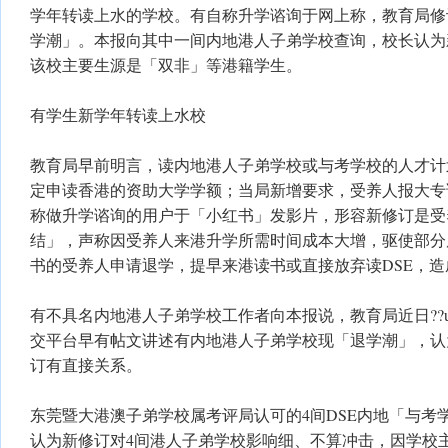
学年转读上水的学校。有自称升学谘询于网上称，教育局修
学潮」。本报向其中一间内地港人子弟学校查询，校长认为
该校主要生源是「双非」等港籍学生。
有学生新学年转读上水校
教育局早前明言，读内地港人子弟学校或与考学校的人才计
定申读香港的资助大学学额；当局新增要求，受养人报大专
称做升学谘询的用户于「小红书」发影片，形容新修订是受
结」，声称因受养人来港升学所需时间成本大增，驱使部分
书的受养人申请退学，提早来港读书或直接放弃读DSE，
有不具名内地港人子弟学校工作者向本报说，教育局近日??
交平台早有帖文讲述有内地港人子弟学校现「退学潮」，认
订有直接关系。
东莞暨大港澳子弟学校属考评局认可的4间DSE内地「与考
认为新修订对4间港人子弟学校影响细、不算冲击，因学校