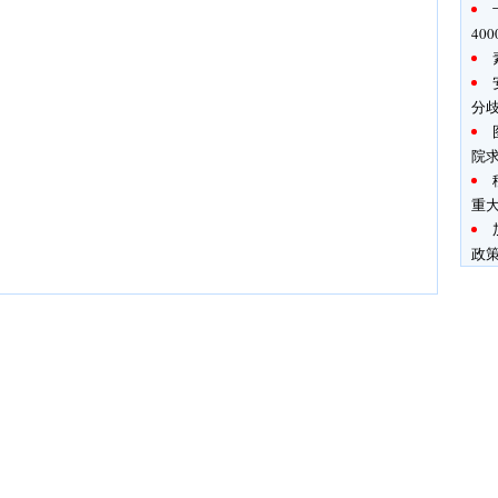
40
分
院
重
政