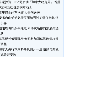
卡尼投资130亿元启动「加拿大建房局」 首批
00套可负担住房明年动工
素里巴士站车祸 两人受伤送医
安省自由党党魁康宝丽勉强过关留任党魁 但
歧仍存
图阻鸵鸟扑杀令继续 卑诗农场拟向加最高法
求助
移民部长低调现身 专家料加国移民政策将迎
大调整
加拿大央行本周料降息四分一厘 通胀与关税
策成关键变数