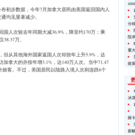
40
公布初步数据，今年7月加拿大居民由美国返回国内人
交通均见显著减少。
分
国人次较去年同期大减36.9%，降至约170万；乘
院
38.37万。
重
，但从其他海外国家返国人次却按年上升5.9%，达
加拿大的亦按年增3.1%，达140万人次。当中71.47
政
海外旅客。不过，美国居民以陆路入境人次则连跌6个
冰
丽 
薪