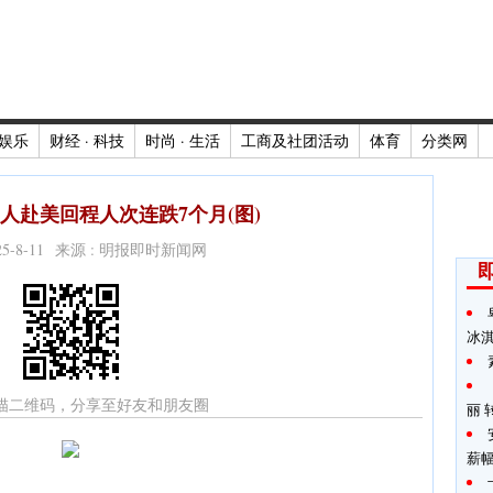
娱乐
财经 · 科技
时尚 · 生活
工商及社团活动
体育
分类网
人赴美回程人次连跌7个月(图)
025-8-11 来源 : 明报即时新闻网
冰
描二维码，分享至好友和朋友圈
丽 
薪