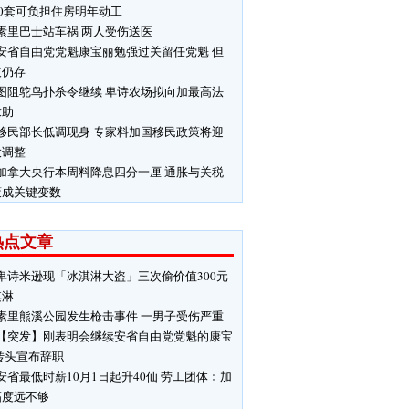
00套可负担住房明年动工
素里巴士站车祸 两人受伤送医
安省自由党党魁康宝丽勉强过关留任党魁 但
歧仍存
图阻鸵鸟扑杀令继续 卑诗农场拟向加最高法
求助
移民部长低调现身 专家料加国移民政策将迎
大调整
加拿大央行本周料降息四分一厘 通胀与关税
策成关键变数
热点文章
卑诗米逊现「冰淇淋大盗」三次偷价值300元
淇淋
素里熊溪公园发生枪击事件 一男子受伤严重
【突发】刚表明会继续安省自由党党魁的康宝
转头宣布辞职
安省最低时薪10月1日起升40仙 劳工团体﹕加
幅度远不够