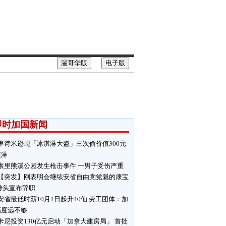
温哥华版
电子版
即时加国新闻
卑诗米逊现「冰淇淋大盗」三次偷价值300元
淇淋
素里熊溪公园发生枪击事件 一男子受伤严重
【突发】刚表明会继续安省自由党党魁的康宝
转头宣布辞职
安省最低时薪10月1日起升40仙 劳工团体﹕加
幅度远不够
卡尼投资130亿元启动「加拿大建房局」 首批