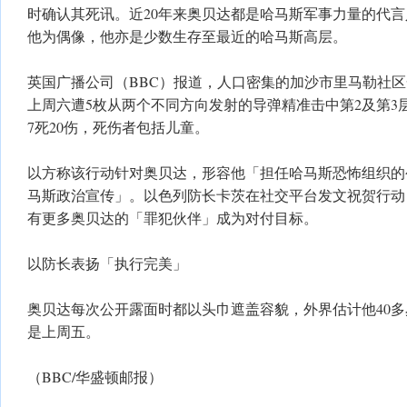
时确认其死讯。近20年来奥贝达都是哈马斯军事力量的代
他为偶像，他亦是少数生存至最近的哈马斯高层。
英国广播公司（BBC）报道，人口密集的加沙市里马勒社区
上周六遭5枚从两个不同方向发射的导弹精准击中第2及第3
7死20伤，死伤者包括儿童。
以方称该行动针对奥贝达，形容他「担任哈马斯恐怖组织的
马斯政治宣传」。以色列防长卡茨在社交平台发文祝贺行动
有更多奥贝达的「罪犯伙伴」成为对付目标。
以防长表扬「执行完美」
奥贝达每次公开露面时都以头巾遮盖容貌，外界估计他40多
是上周五。
（BBC/华盛顿邮报）