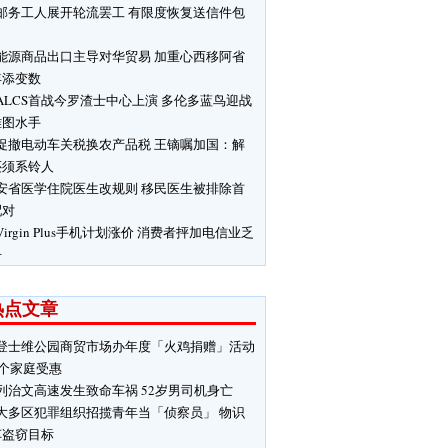
邮务工人展开轮流罢工 有限度恢复送信件包
能源商品出口主导对华贸易 加重心西移阿省
年添变数
ALCS首战今罗渣士中心上演 多伦多蓝鸟迎战
雅图水手
促撤电动车关税换农产品税 王镝嘱加国：解
还须系铃人
安省医学住院医生改规则 移民医生被排除首
配对
Virgin Plus手机计划涨价 消费者抨加电信业乏
争
热点文章
登士维公园商贸市场办年度「火鸡捐赠」活动
0个家庭受惠
列治文高速发生致命车祸 52岁男司机身亡
大多区犯罪组织招揽青年当「侦察员」 物识
车盗窃目标