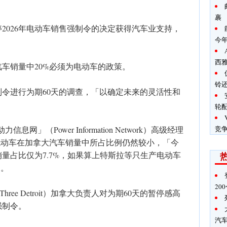
裹
2026年电动车销售强制令的决定获得汽车业支持，
今
西
汽车销量中20%必须为电动车的政策。
铃
令进行为期60天的调查，「以确定未来的灵活性和
轮
信息网」（Power Information Network）高级经理
竞
）表示，电动车在加拿大汽车销量中所占比例仍然较小，「今
量占比仅为7.7%，如果算上特斯拉等只生产电动车
」。
20
ree Detroit）加拿大负责人对为期60天的暂停感高
强制令。
汽