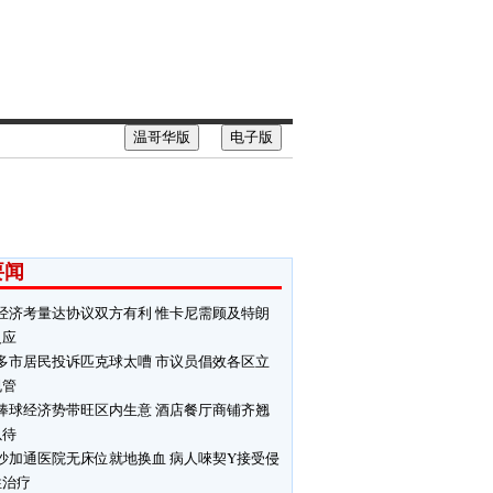
温哥华版
电子版
要闻
经济考量达协议双方有利 惟卡尼需顾及特朗
反应
多市居民投诉匹克球太嘈 市议员倡效各区立
规管
棒球经济势带旺区内生意 酒店餐厅商铺齐翘
以待
沙加通医院无床位就地换血 病人唻契Y接受侵
性治疗