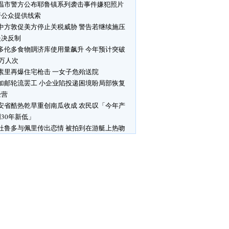
温市警方公布耶鲁镇系列袭击事件嫌犯照片
吁公众提供线索
中方敦促美方停止关税威胁 警告若继续施压
坚决反制
多伦多食物賙济库使用量飙升 今年预计突破
0万人次
素里再爆住宅枪击 一女子危殆送院
加邮轮流罢工 小企业陷投递困境盼局部恢复
经营
安省酷热乾旱重创南瓜收成 农民叹「今年产
30年新低」
杜鲁多与佩里传出恋情 被拍到在游艇上热吻