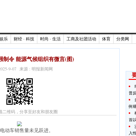
娱乐
财经 · 科技
时尚 · 生活
工商及社团活动
体育
分类网
制令 能源气候组织有微言(图)
2025-9-07 来源 : 明报新闻网
普
例
描二维码，分享至好友和朋友圈
首
电动车销售量未见跃进。
入