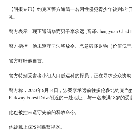
【明报专讯】约克区警方通缉一名因性侵犯青少年被判5年刑
犯。
警方表示，现正通缉华裔男子李承远 (音译Chengyuan Chad
警方指控，他未遵守司法释放令、恶意破坏财物（价值低于5
警方呼吁他自首。
警方特别受害者小组人口贩运科的探员，正在寻求公众协助
警方称，2023年6月14日，涉案李承远前往多伦多北约克当妙路（Do
Parkway Forest Drive附近的一处地址，与一名未满18
他也被控未遵守先前的释放命令。
他被戴上GPS脚踝监视器。