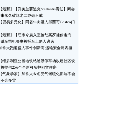
【最新】【乔美兰要追究Stellantis责任】商会
带来永久破坏老二亦做不成
【贸易多元化】阿省牛肉进入墨西哥Costco门
【最新】【旺市今晨入室抢劫案歹徒偷走汽
】贼车司机失事被捕车上两人逃逸
加拿大跑道侵入事件创新高 运输安全局表担
【维多利亚公园地铁站通勤停车场改建社区设
将提供256个全新可负担租赁住房
【气象学家】加拿大今冬受气候暖化影响不会
冷不会多雪