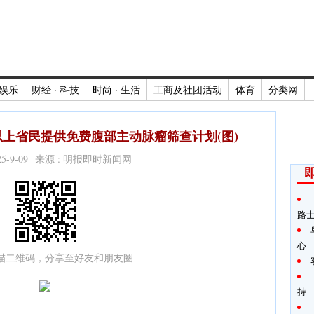
娱乐
财经 · 科技
时尚 · 生活
工商及社团活动
体育
分类网
以上省民提供免费腹部主动脉瘤筛查计划(图)
025-9-09 来源 : 明报即时新闻网
路
心
描二维码，分享至好友和朋友圈
持