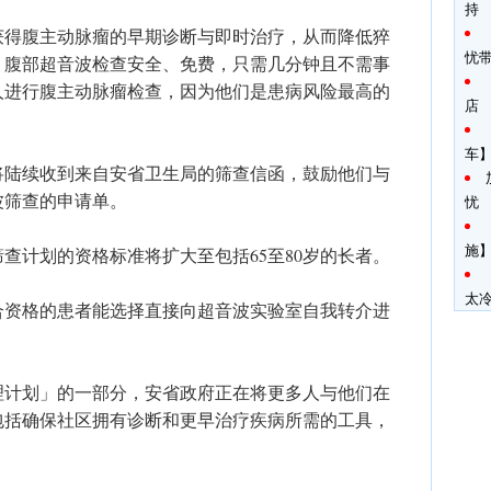
持
获得腹主动脉瘤的早期诊断与即时治疗，从而降低猝
忧
。腹部超音波检查安全、免费，只需几分钟且不需事
人进行腹主动脉瘤检查，因为他们是患病风险最高的
店
车
将陆续收到来自安省卫生局的筛查信函，鼓励他们与
波筛查的申请单。
忧
施】
筛查计划的资格标准将扩大至包括65至80岁的长者。
太
合资格的患者能选择直接向超音波实验室自我转介进
理计划」的一部分，安省政府正在将更多人与他们在
包括确保社区拥有诊断和更早治疗疾病所需的工具，