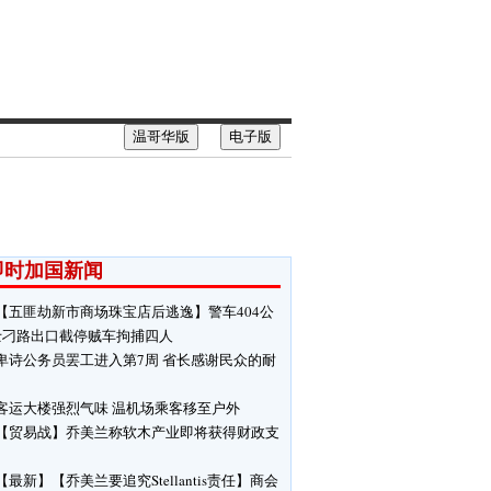
温哥华版
电子版
即时加国新闻
【五匪劫新市商场珠宝店后逃逸】警车404公
士刁路出口截停贼车拘捕四人
卑诗公务员罢工进入第7周 省长感谢民众的耐
客运大楼强烈气味 温机场乘客移至户外
【贸易战】乔美兰称软木产业即将获得财政支
【最新】【乔美兰要追究Stellantis责任】商会