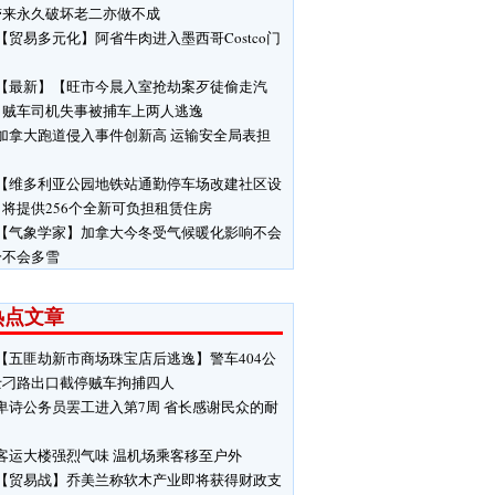
带来永久破坏老二亦做不成
【贸易多元化】阿省牛肉进入墨西哥Costco门
【最新】【旺市今晨入室抢劫案歹徒偷走汽
】贼车司机失事被捕车上两人逃逸
加拿大跑道侵入事件创新高 运输安全局表担
【维多利亚公园地铁站通勤停车场改建社区设
将提供256个全新可负担租赁住房
【气象学家】加拿大今冬受气候暖化影响不会
冷不会多雪
热点文章
【五匪劫新市商场珠宝店后逃逸】警车404公
士刁路出口截停贼车拘捕四人
卑诗公务员罢工进入第7周 省长感谢民众的耐
客运大楼强烈气味 温机场乘客移至户外
【贸易战】乔美兰称软木产业即将获得财政支