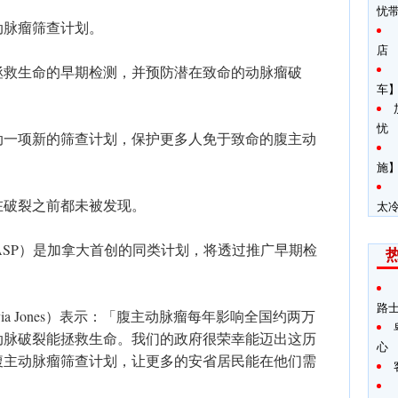
忧
动脉瘤筛查计划。
店
拯救生命的早期检测，并预防潜在致命的动脉瘤破
车
忧
动一项新的筛查计划，保护更多人免于致命的腹主动
施】
在破裂之前都未被发现。
太
ASP）是加拿大首创的同类计划，将透过推广早期检
。
路
ia Jones）表示：「腹主动脉瘤每年影响全国约两万
动脉破裂能拯救生命。我们的政府很荣幸能迈出这历
心
腹主动脉瘤筛查计划，让更多的安省居民能在他们需