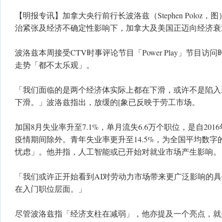
【明报专讯】加拿大央行前行长波洛兹（Stephen Poloz
治紧张及经济不确定性影响下，加拿大及美国正迈向经济衰
波洛兹本周接受CTV时事评论节目「Power Play」节目
走势「都不太乐观」。
「我们面临的是两个经济体实际上都在下滑，或许不是陷入
下滑。」波洛兹指出，放缓的[象已反映于劳工市场。
加国8月失业率升至7.1%，单月流失6.6万个职位，是自20
疫情期间除外。青年失业率更升至14.5%，为全国平均数
忧虑」。他并指，人工智能或已开始对就业市场产生影响。
「我们或许正开始看到AI对劳动力市场带来更广泛影响的
在入门职位层面。」
尽管波洛兹指「经济支柱在减弱」，他亦提及一个亮点，就