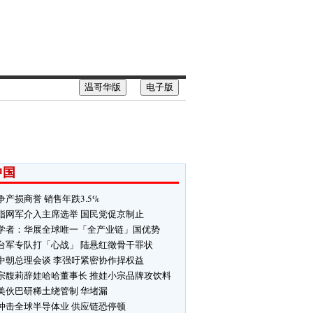
温哥华版
电子版
中国
争产损商誉 销售年跌3.5%
指网军介入主席选举 国民党促京制止
学者：华展全球唯一「全产业链」国优势
台军专队打「心战」 陆悬红徵骨干罪状
中朝总理会谈 李强吁紧密协作捍权益
宗馥莉辞娃哈哈董事长 推娃小宗品牌攻饮料
美伙巴研稀土绕管制 华堵漏
冲击全球半导体业 供应链恐停顿