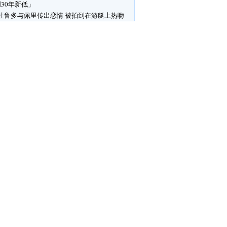
30年新低」
杜鲁多与佩里传出恋情 被拍到在游艇上热吻