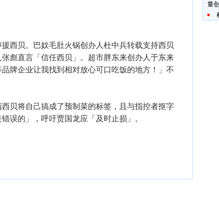
量创
声援西贝。巴奴毛肚火锅创办人杜中兵转载支持西贝
人张彪直言「信任西贝」。超市胖东来创办人于东来
等品牌企业让我找到相对放心可口吃饭的地方！」不
指西贝将自己搞成了预制菜的标签，且与指控者抠字
是错误的」，呼吁贾国龙应「及时止损」。