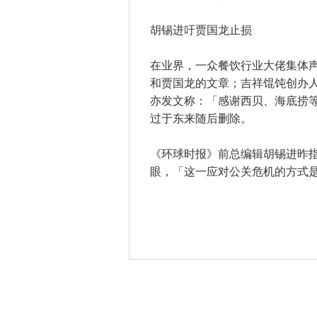
胡锡进吁贾国龙止损
在业界，一众餐饮行业大佬集体
和贾国龙的文章；吉祥馄饨创办
亦发文称：「感谢西贝、海底捞
过于东来随后删除。
《环球时报》前总编辑胡锡进昨
眼，「这一应对公关危机的方式