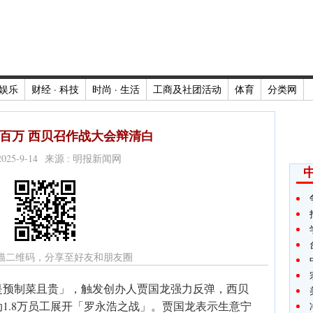
娱乐
财经 · 科技
时尚 · 生活
工商及社团活动
体育
分类网
百万 西贝召作战大会辩清白
2025-9-14 来源 : 明报新闻网
描二维码，分享至好友和朋友圈
是预制菜且贵」，触发创办人贾国龙强力反弹，西贝
1.8万员工展开「罗永浩之战」。贾国龙表示生意宁