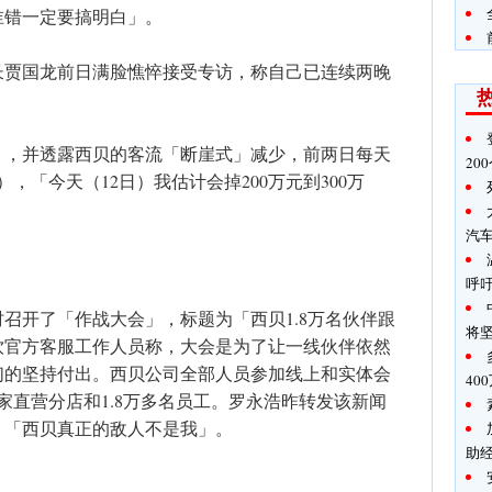
谁错一定要搞明白」。
长贾国龙前日满脸憔悴接受专访，称自己已连续两晚
」，并透露西贝的客流「断崖式」减少，前两日每天
20
，「今天（12日）我估计会掉200万元到300万
汽
呼
时召开了「作战大会」，标题为「西贝1.8万名伙伴跟
将
饮官方客服工作人员称，大会是为了让一线伙伴依然
们的坚持付出。西贝公司全部人员参加线上和实体会
40
家直营分店和1.8万多名员工。罗永浩昨转发该新闻
、「西贝真正的敌人不是我」。
助