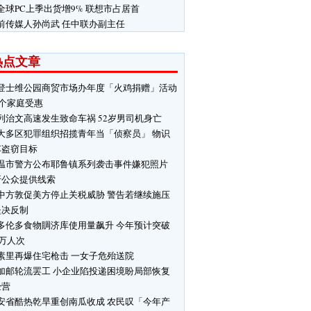
全球PC上季出货增9% 联想市占居首
前传媒人孙尚武 任中联办副主任
热点文章
登士维公园商贸市场办年度「火鸡捐赠」活动
0个家庭受惠
列治文高速发生致命车祸 52岁男司机身亡
大多区犯罪组织招揽青年当「侦察员」 物识
车盗窃目标
温市警方公布耶鲁镇系列袭击事件嫌犯照片
吁公众提供线索
中方敦促美方停止关税威胁 警告若继续施压
坚决反制
多伦多食物賙济库使用量飙升 今年预计突破
0万人次
素里再爆住宅枪击 一女子危殆送院
加邮轮流罢工 小企业陷投递困境盼局部恢复
经营
安省酷热乾旱重创南瓜收成 农民叹「今年产