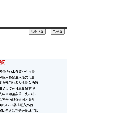
温哥华版
电子版
要闻
因纽特独木舟等62件文物
AI应用趋普遍入侵文化界
多市部门如多头怪物欠沟通
祖父母凑孙可靠收钱有理
去年金融骗案苦主失6.4亿
卷苏丹内战备受国际关注
美ByHeart婴儿配方奶粉
警队圣诞活动旁砸抢珠宝店