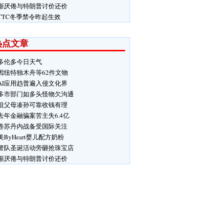
渐厌倦与特朗普讨价还价
TTC冬季禁令昨起生效
热点文章
多伦多今日天气
因纽特独木舟等62件文物
AI应用趋普遍入侵文化界
多市部门如多头怪物欠沟通
祖父母凑孙可靠收钱有理
去年金融骗案苦主失6.4亿
卷苏丹内战备受国际关注
美ByHeart婴儿配方奶粉
警队圣诞活动旁砸抢珠宝店
渐厌倦与特朗普讨价还价