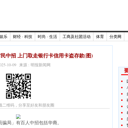
娱乐
财经 · 科技
时尚 · 生活
工商及社团活动
体育
分类网
民中招 上门取走银行卡信用卡盗存款(图)
2025-10-09 来源 : 明报新闻网
描二维码，分享至好友和朋友圈
员骗局」有百人中招包括华裔。