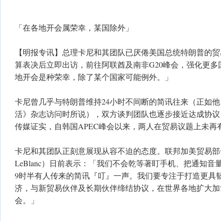
「在各地开会属荣幸，某国除外」
【明报专讯】总理卡尼和其团队已厌倦美国总统特朗普的贸
算表决后立即出访，前往阿联酋及南非G20峰会，强化更多
地开会是种荣幸，除了某个国家可能例外。」
卡尼曾几乎与特朗普维持24小时不间断的简讯往来（正如他1
活》杂志访问时所说），双方谈判团队也逐步接近达成协议
传媒证实，自韩国APEC峰会以来，两人在贸易议题上未再
卡尼和其团队正刻意展现从容不迫的态度。联邦加美贸易部长勒
LeBlanc）日前表示：「我们不会乾等著盯手机、把通知
9时半有人传来的简讯『叮』一声。我们要专注于打造更具
济，与新贸易伙伴及长期伙伴缔结协议，在世界各地扩大加
会。」