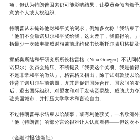
项，但认为特朗普因素仍可能影响结果，让委员会倾向颁予
意的个人或人权组织。
特朗普从未掩饰他对和平奖的渴求，例如多次称「我结束了
「他们不会颁诺贝尔和平奖给我，这太差了，我值得的。」
括最少一次致电挪威财相兼前北约秘书长斯托尔滕贝格提及
挪威奥斯陆和平研究所所长格雷格（Nina Graeger）不
诺贝尔）委员会施压、不断提及『我要这个奖项、我是值得
不是非常和平的做法」。格雷格又指出，除了试图斡旋以哈
违背了诺贝尔生前遗愿，尤其是促进国际合作、国家间的友
后，退出国际组织、对盟友和对手发动贸易战、威胁武力夺
驻美国城市，并打压大学学术和言论自由。
不过特朗普寻求结束以哈战事，或有利他获奖，一名欧洲外
「他（特朗普）的部分言论很难让人认真看待——但这次不
（金融时报/法新社）