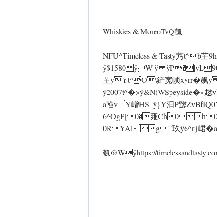
Whiskies & Moreo TvQ瓠
NFU^Timeless & Tasty艿t^b芏9
ÿ$1580 ÿW ÿ ÿP�|vL90飙
芏 ÿYt^O\鋩宽帧xyrr�飙 
ÿ2007t^�> ÿ&N(WSpeyside�>趑
a螒vY嶒HS_ ÿ}Y汩P黪ZvBfIQ0Y
6^OgP[0�雍Ch0h0�
0RYAl gT玖 ÿ6^r}峮�
瓠@Wÿhttps://timelessandtasty.c