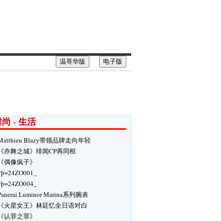
温哥华版
电子版
尚 · 生活
Matthieu Blazy带领品牌走向年轻
《亦舞之城》绯闻CP再同框
《偶像疯子》
ÿþ=24ZO001_
ÿþ=24ZO004_
Panerai Luminor Marina系列腕表
《火星女王》林廷忆全日语对白
《认罪之罪》