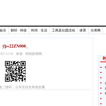
娱乐
财经 · 科技
时尚 · 生活
工商及社团活动
体育
分类网
ÿþ=22ZN008_
2025-11-03 来源 : 明报新闻网
时
描二维码，分享至好友和朋友圈