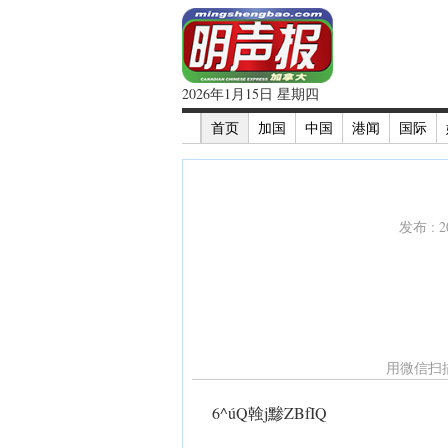
2026年1月15日 星期四
首页
加国
中国
港闻
国际
发布 : 
用微信扫
6^úQ螒j黪ZBfIQ