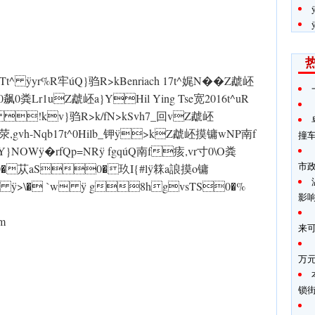
hTt^ ÿyr%R牢úQ}驺R>kBenriach 17t^娓N��Z虣岯
0粪Lr1uZ虣岯a}YHil Ying Tse宽2016t^uR
ÿ !kv}驺R>k/fN>kSvh7_回vZ虣岯
v荥,gvh-Nqb17t^0Hilb_钾 ÿ>kZ虣岯摸镛wN P南f
撞
}NOW ÿ�rfQp=NR ÿ fgqúQ南f痎,vr寸0\O粪
市
苁aS0�玖I{#l ÿ箖a誏摸o镛
a ÿ>\� `w ÿ g8hgvsTS0�%
影
om
来
万
锁