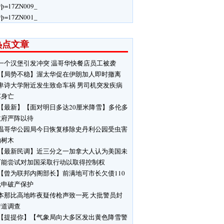
ÿþ=17ZN009_
ÿþ=17ZN001_
热点文章
一个汉堡引发冲突 温哥华快餐店员工被袭
【局势不稳】渥太华促在伊朗加人即时撤离
卑诗大学附近发生致命车祸 男司机突发疾病
车身亡
【最新】【面对明日多达20厘米降雪】多伦多
政府严阵以待
温哥华公园局今日恢复移除史丹利公园受虫害
响树木
【最新民调】近三分之一加拿大人认为美国未
可能尝试对加国采取行动以取得控制权
【曾为联邦内阁部长】前满地可市长欠债110
元申破产保护
本那比高地昨夜疑传枪声致一死 大批警员封
街道调查
【提提你】【气象局向大多区发出黄色降雪警