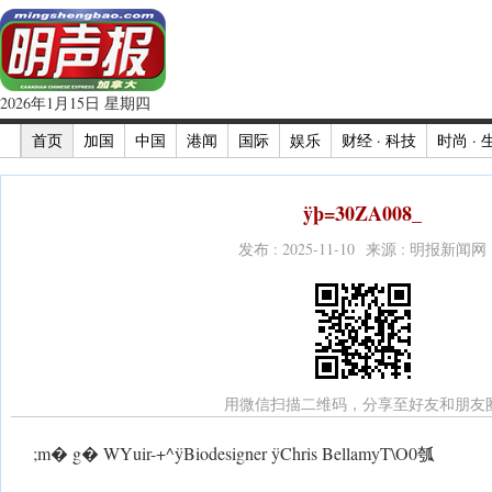
2026年1月15日 星期四
首页
加国
中国
港闻
国际
娱乐
财经 · 科技
时尚 · 
ÿþ=30ZA008_
发布 : 2025-11-10 来源 : 明报新闻网
用微信扫描二维码，分享至好友和朋友
;m� g� WYuir-+^ÿBiodesigner ÿChris BellamyT\O0瓠