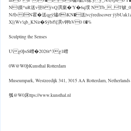
N\摸^uR送v弪b ÿvQ潩嶪�'Y�6q墣 N Tb__T铍_
N/f|vfN霍�送qg ÿ熽/f\KN�送|vcÿrediscover ÿ ÿbUa
X[(Wv!qb_KNir�S ÿ b/f\[潩v钾hV0 0�%
Sculpting the Senses
U\g0þsS嶒�2026t^3g1嶒
0W@W0þKunsthal Rotterdam
Museumpark, Westzeedijk 341, 3015 AA Rotterdam, Netherlands
瓠@W0床ttps://www.kunsthal.nl