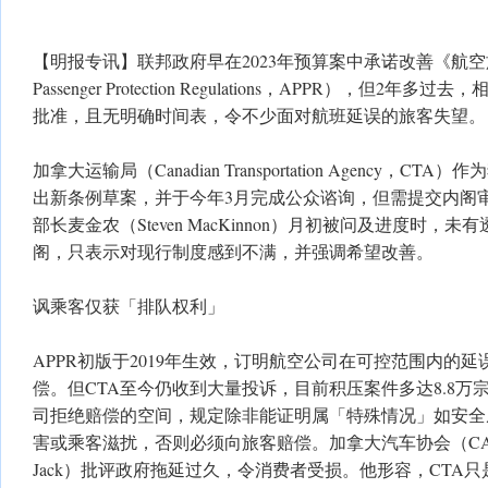
【明报专讯】联邦政府早在2023年预算案中承诺改善《航空
Passenger Protection Regulations，APPR），但
批准，且无明确时间表，令不少面对航班延误的旅客失望。
加拿大运输局（Canadian Transportation Agency，
出新条例草案，并于今年3月完成公众谘询，但需提交内阁
部长麦金农（Steven MacKinnon）月初被问及进度时，
阁，只表示对现行制度感到不满，并强调希望改善。
讽乘客仅获「排队权利」
APPR初版于2019年生效，订明航空公司在可控范围内的
偿。但CTA至今仍收到大量投诉，目前积压案件多达8.8万
司拒绝赔偿的空间，规定除非能证明属「特殊情况」如安全
害或乘客滋扰，否则必须向旅客赔偿。加拿大汽车协会（CAA
Jack）批评政府拖延过久，令消费者受损。他形容，CTA