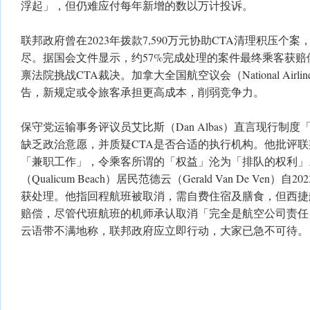
浮起」，但仍难应付每年新增的数以万计投诉。
联邦政府曾在2023年拨款7,590万元协助CTA清理积压个
尽。据国会文件显示，约57%完成处理的案件最终乘客获
禀法院挑战CTA裁决。加拿大全国航空议会（National Airlines Co
告，新规定或令旅客承担更高成本，削弱竞争力。
保守党运输事务评议员艾比斯（Dan Albas）直言现行制
缺乏政治意愿，并质疑CTA是否合适的执行机构。他批评
「兼职工作」，令乘客所谓的「权益」沦为「排队的权利」
（Qualicum Beach）居民范德云（Gerald Van De Ven
获处理。他指回程航班被取消，需自费住宿及膳食，但西捷航空
赔偿，尽管代班航班的机师承认取消「完全是航空公司责任
云语带不满地称，联邦政府应立即行动，大家已急不可待。