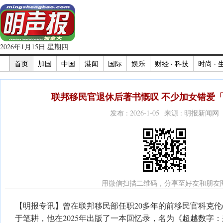
2026年1月15日 星期四
首页
加国
中国
港闻
国际
娱乐
财经 · 科技
时尚 · 
联邦移民官退休后著书慨叹 不少加女错爱
发布 : 2026-1-05 来源 : 明报新闻网
用微信扫描二维码，分享至好友和朋友
【明报专讯】曾在联邦移民部任职20多年的前移民官科克伦(Neil
于笔耕，他在2025年出版了一本回忆录，名为《超越数字