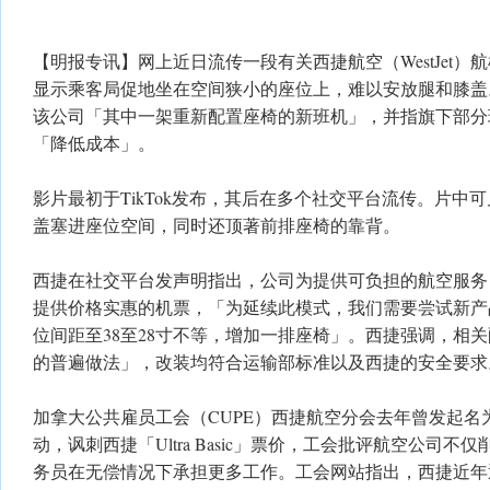
【明报专讯】网上近日流传一段有关西捷航空（WestJet
显示乘客局促地坐在空间狭小的座位上，难以安放腿和膝盖
该公司「其中一架重新配置座椅的新班机」，并指旗下部分
「降低成本」。
影片最初于TikTok发布，其后在多个社交平台流传。片中
盖塞进座位空间，同时还顶著前排座椅的靠背。
西捷在社交平台发声明指出，公司为提供可负担的航空服务
提供价格实惠的机票，「为延续此模式，我们需要尝试新产
位间距至38至28寸不等，增加一排座椅」。西捷强调，相
的普遍做法」，改装均符合运输部标准以及西捷的安全要求
加拿大公共雇员工会（CUPE）西捷航空分会去年曾发起名为「Ultr
动，讽刺西捷「Ultra Basic」票价，工会批评航空公司
务员在无偿情况下承担更多工作。工会网站指出，西捷近年