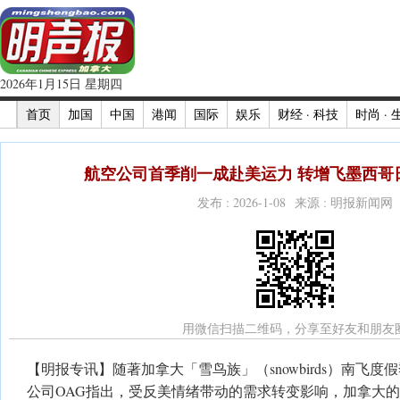
2026年1月15日 星期四
首页
加国
中国
港闻
国际
娱乐
财经 · 科技
时尚 · 
航空公司首季削一成赴美运力 转增飞墨西哥
发布 : 2026-1-08 来源 : 明报新闻网
用微信扫描二维码，分享至好友和朋友
【明报专讯】随著加拿大「雪鸟族」（snowbirds）南飞
公司OAG指出，受反美情绪带动的需求转变影响，加拿大