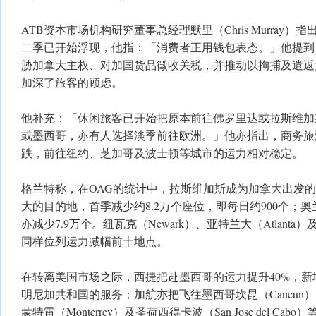
ATB资本市场机构研究董事总经理默里（Chris Murray
二季已开始浮现，他指：「消费者正用钱包表态。」他提到
胁加拿大主权、对加国货品徵收关税，并推动以拘捕及遣返
加深了旅客的顾虑。
他补充：「休闲旅客已开始把原本前往佛罗里达或拉斯维加
或墨西哥，亦有人选择淡季前往欧洲。」他亦指出，商务旅
跌，前往纽约、芝加哥及波士顿等城市的运力相对稳定。
格兰特称，在OAG的统计中，拉斯维加斯成为加拿大出发
大的目的地，首季减少约8.2万个座位，即每日约900个；奥兰多
亦减少7.9万个。纽瓦克（Newark）、亚特兰大（Atlant
同样位列运力减幅前十地点。
在转离美国市场之际，西捷把赴墨西哥的运力提升40%，新
明尼加共和国的服务；加航亦把飞往墨西哥坎昆（Cancun）
蒙特雷（Monterrey）及圣荷西得卡波（San Jose del Cab