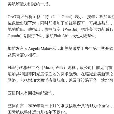
美航班运力削减约一成。
OAG首席分析师格兰特（John Grant）表示，按年计算
位数量出现下滑，同时却增加了前往墨西哥、哥斯达黎加，
地的航班。他指出，西捷航空（WestJet）把赴美运力削减19
Canada）削减了7%，廉航Flair Airlines更大减58%。
加航发言人Angela Mah表示，相关削减早于去年第二季
及实际需求相符。
Flair行政总裁韦克（Maciej Wilk）则称，该公司目前
尼加共和国等阳光度假胜地的需求强劲。在缩减赴美航班之际，
网络，包括增加大西洋省份航班，以及开设温哥华—满地可
西捷则未有回覆电邮查询。
整体而言，2026年首三个月的削减幅度合共约45万个座位，即
国际航线整体运力则按年下跌1%。