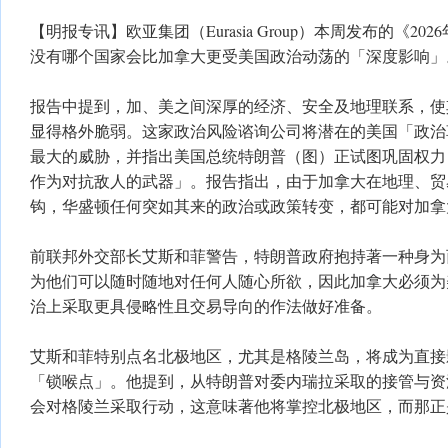
【明报专讯】欧亚集团（Eurasia Group）本周发布的《2
没有哪个国家会比加拿大更受美国政治动荡的「深度影响」
报告中提到，加、美之间深厚的经济、安全及地理联系，使
显得格外脆弱。这家政治风险谘询公司将潜在的美国「政治
最大的威胁，并指出美国总统特朗普（图）正试图巩固权力
作为对抗敌人的武器」。报告指出，由于加拿大在地理、贸
钩，华盛顿任何突如其来的政治或政策转变，都可能对加拿
前联邦外交部长艾斯和菲警告，特朗普政府抱持著一种身为
为他们可以随时随地对任何人随心所欲，因此加拿大必须为
治上采取更具侵略性且交易导向的作法做好准备。
艾斯和菲特别点名北极地区，尤其是格陵兰岛，将成为直接
「锁喉点」。他提到，从特朗普对委内瑞拉采取的接管与资
会对格陵兰采取行动，这意味著他将掌控北极地区，而那正