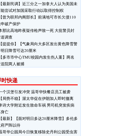
【最新民调】近三分之一加拿大人认为美国未
可能尝试对加国采取行动以取得控制权
【曾为联邦内阁部长】前满地可市长欠债110
元申破产保护
本那比高地昨夜疑传枪声致一死 大批警员封
街道调查
【提提你】【气象局向大多区发出黄色降雪警
明日降雪可达20厘米
【多市市中心TMU校园内发生伤人案】两名
者送院两人被捕
即时快递
一个汉堡引发冲突 温哥华快餐店员工被袭
【局势不稳】渥太华促在伊朗加人即时撤离
卑诗大学附近发生致命车祸 男司机突发疾病
车身亡
【最新】【面对明日多达20厘米降雪】多伦多
政府严阵以待
温哥华公园局今日恢复移除史丹利公园受虫害