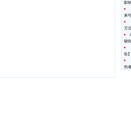
影
来
万
锁
告】
伤