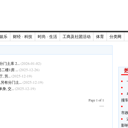
娱乐
财经 · 科技
时尚 · 生活
工商及社团活动
体育
分类网
门土库 2...
(2026-01-02)
二楼1房 ...
(2025-12-26)
 另...
(2025-12-19)
,另有分门土...
(2025-12-19)
身, 交...
(2025-12-19)
撞
Page 1 of 1
----
市
影