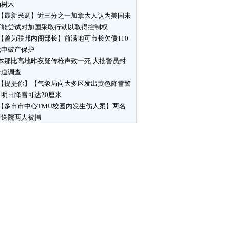
响树木
【最新民调】近三分之一加拿大人认为美国未
可能尝试对加国采取行动以取得控制权
【曾为联邦内阁部长】前满地可市长欠债110
元申破产保护
本那比高地昨夜疑传枪声致一死 大批警员封
街道调查
【提提你】【气象局向大多区发出黄色降雪警
明日降雪可达20厘米
【多市市中心TMU校园内发生伤人案】两名
者送院两人被捕