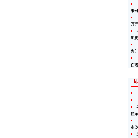
来
万
锁
告】
伤
撞
市