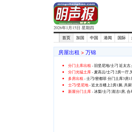
2026年1月15日 星期四
首页
加国
中国
港闻
国际
房屋出租
>
万锦
分门土库出租
- 旧坚尼地/士刁 近太古,分
分门光猛土库
- 麦高云/士刁 2房一厅,另
多房出租
- 士刁/密都菲 分门土库3房1厅,
士刁/坚尼地
- 近太古楼上2房1厕, 共厨
新屋分门土库
- 冰梨/士刁 清洁1房, 合单