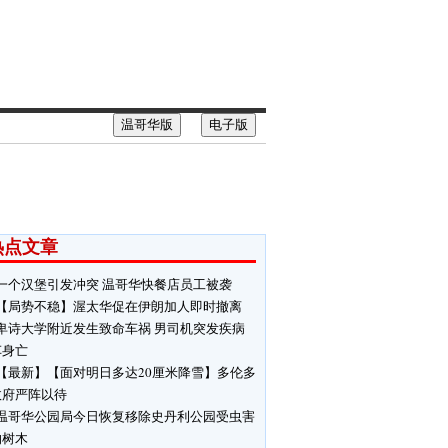
温哥华版
电子版
热点文章
一个汉堡引发冲突 温哥华快餐店员工被袭
【局势不稳】渥太华促在伊朗加人即时撤离
卑诗大学附近发生致命车祸 男司机突发疾病
车身亡
【最新】【面对明日多达20厘米降雪】多伦多
政府严阵以待
温哥华公园局今日恢复移除史丹利公园受虫害
响树木