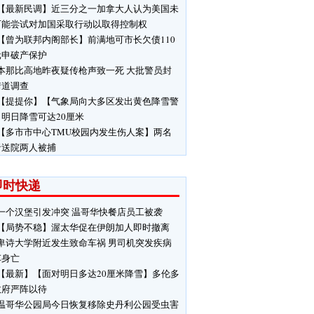
【最新民调】近三分之一加拿大人认为美国未
可能尝试对加国采取行动以取得控制权
【曾为联邦内阁部长】前满地可市长欠债110
元申破产保护
本那比高地昨夜疑传枪声致一死 大批警员封
街道调查
【提提你】【气象局向大多区发出黄色降雪警
明日降雪可达20厘米
【多市市中心TMU校园内发生伤人案】两名
者送院两人被捕
即时快递
一个汉堡引发冲突 温哥华快餐店员工被袭
【局势不稳】渥太华促在伊朗加人即时撤离
卑诗大学附近发生致命车祸 男司机突发疾病
车身亡
【最新】【面对明日多达20厘米降雪】多伦多
政府严阵以待
温哥华公园局今日恢复移除史丹利公园受虫害