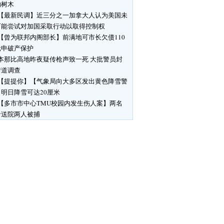
响树木
【最新民调】近三分之一加拿大人认为美国未
可能尝试对加国采取行动以取得控制权
【曾为联邦内阁部长】前满地可市长欠债110
元申破产保护
本那比高地昨夜疑传枪声致一死 大批警员封
街道调查
【提提你】【气象局向大多区发出黄色降雪警
明日降雪可达20厘米
【多市市中心TMU校园内发生伤人案】两名
者送院两人被捕