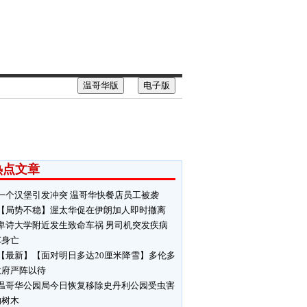
温哥华版
电子版
热点文章
一个汉堡引发冲突 温哥华快餐店员工被袭
【局势不稳】渥太华促在伊朗加人即时撤离
卑诗大学附近发生致命车祸 男司机突发疾病
车身亡
【最新】【面对明日多达20厘米降雪】多伦多
政府严阵以待
温哥华公园局今日恢复移除史丹利公园受虫害
响树木