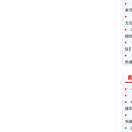
来
万
锁
告】
伤
撞
市