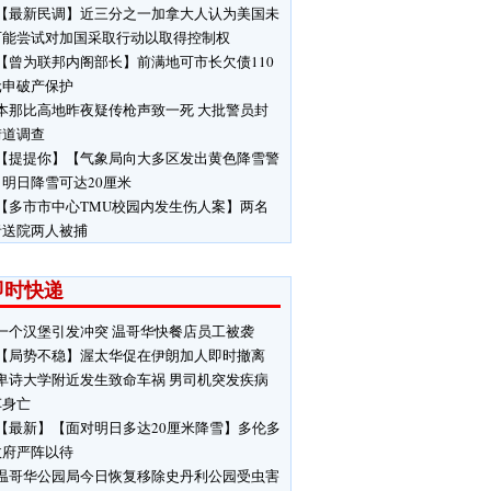
【最新民调】近三分之一加拿大人认为美国未
可能尝试对加国采取行动以取得控制权
【曾为联邦内阁部长】前满地可市长欠债110
元申破产保护
本那比高地昨夜疑传枪声致一死 大批警员封
街道调查
【提提你】【气象局向大多区发出黄色降雪警
明日降雪可达20厘米
【多市市中心TMU校园内发生伤人案】两名
者送院两人被捕
即时快递
一个汉堡引发冲突 温哥华快餐店员工被袭
【局势不稳】渥太华促在伊朗加人即时撤离
卑诗大学附近发生致命车祸 男司机突发疾病
车身亡
【最新】【面对明日多达20厘米降雪】多伦多
政府严阵以待
温哥华公园局今日恢复移除史丹利公园受虫害