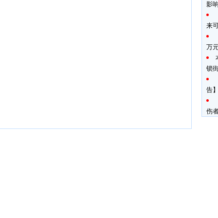
影
来
万
锁
告】
伤