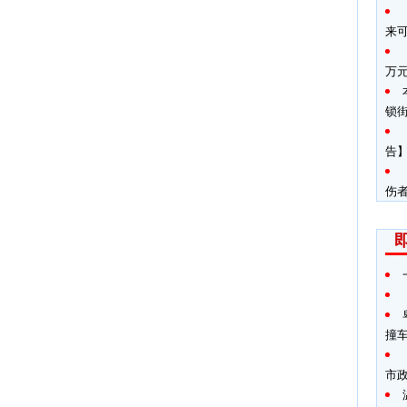
来
万
锁
告】
伤
撞
市