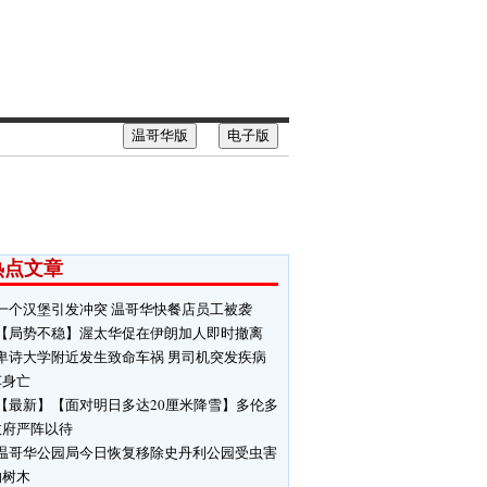
温哥华版
电子版
热点文章
一个汉堡引发冲突 温哥华快餐店员工被袭
【局势不稳】渥太华促在伊朗加人即时撤离
卑诗大学附近发生致命车祸 男司机突发疾病
车身亡
【最新】【面对明日多达20厘米降雪】多伦多
政府严阵以待
温哥华公园局今日恢复移除史丹利公园受虫害
响树木