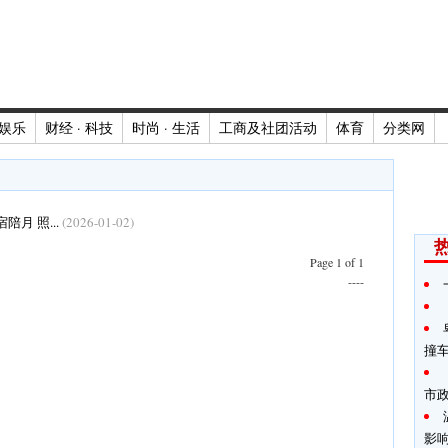
娱乐
财经 · 科技
时尚 · 生活
工商及社团活动
体育
分类网
陪月 照...
(2026-01-02)
Page 1 of 1
----
撞
市
影