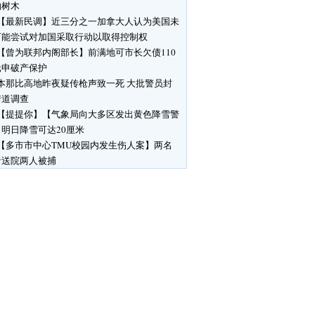
响树木
【最新民调】近三分之一加拿大人认为美国未
可能尝试对加国采取行动以取得控制权
【曾为联邦内阁部长】前满地可市长欠债110
元申破产保护
本那比高地昨夜疑传枪声致一死 大批警员封
街道调查
【提提你】【气象局向大多区发出黄色降雪警
明日降雪可达20厘米
【多市市中心TMU校园内发生伤人案】两名
者送院两人被捕