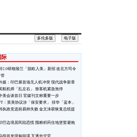
多伦多版
电子版
国际
特2.0研格陵兰「脱欧入美」新招 改北方司令
分管
外媒：印巴展首场无人机冲突 现代战争新章
英航机师「乱左右」 致客机紧急煞停
中美会谈首日 官媒刊文称重要一步
FT：英美协议涉「保安要求」 排华「蓝本」
韩执政党选前易帅失败 金文洙获恢复总统提
印巴边境居民陷恐慌 囤粮积药住地堡暂避炮
乌指首发现匈间谍 互逐外交官