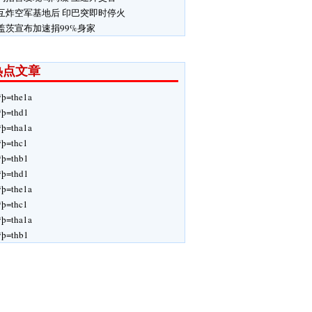
互炸空军基地后 印巴突即时停火
盖茨宣布加速捐99%身家
热点文章
ÿþ=the1a
ÿþ=thd1
ÿþ=tha1a
ÿþ=thc1
ÿþ=thb1
ÿþ=thd1
ÿþ=the1a
ÿþ=thc1
ÿþ=tha1a
ÿþ=thb1