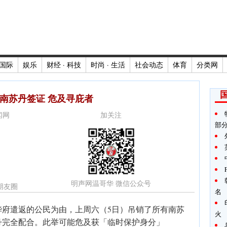
国际
娱乐
财经 · 科技
时尚 · 生活
社会动态
体育
分类网
南苏丹签证 危及寻庇者
新闻网
加关注
部
明声网温哥华 微信公众号
朋友圈
名
华府遣返的公民为由，上周六（5日）吊销了所有南苏
火
丹完全配合。此举可能危及获「临时保护身分」