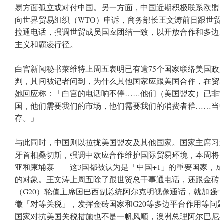
易方面孤立或对付中国。另一方面，中国近期积极联系欧盟
向世界贸易组织（WTO）申诉，商务部长王文涛前日跟世贸
拉通电话，强调世贸成员国应团结一致，以开放合作和多边
主义和霸凌行径。
白宫新闻秘书莱维特上周五表明已有逾75个国家联络美国
判，其间被记者问到，为什么其他国家应跟美国合作，在贸
她回应称：「白宫的电话响不停……他们（美国盟友）已非
国，他们需要我们的市场，他们需要我们的消费者群……当
存。」
与此同时，中国则以拉拢美国盟友及其他国家。国家主席习
牙首相桑切斯，强调中欧应合作维护国际贸易环境，本周将
亚和柬埔寨——这3国都被认为是「中国+1」的重要国家，
的对象。王文涛上周五除了跟世贸总干事通电话，还跟金砖
（G20）轮值主席国巴西副总统阿尔克明视像通话，就加强
徵「对等关税」，发挥金砖国家和G20等多边平台作用等问
国家对抗美国关税措施也不是一帆风顺，澳洲总理阿尔巴尼