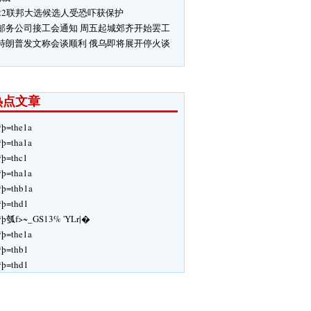
22联邦大选候选人受恐吓获保护
邮务公司接工会通知 周五起城郊齐开始罢工
特朗普发文称会谈顺利 俄乌即将展开停火谈
热点文章
ÿþ=the1a
ÿþ=tha1a
ÿþ=thc1
ÿþ=tha1a
ÿþ=thb1a
ÿþ=thd1
ÿþ瓠f>~_GS13% 'YLr|�
ÿþ=the1a
ÿþ=thb1
ÿþ=thd1