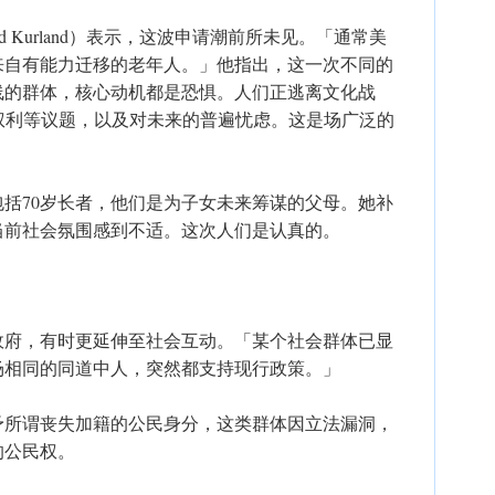
d Kurland）表示，这波申请潮前所未见。「通常美
来自有能力迁移的老年人。」他指出，这一次不同的
线的群体，核心动机都是恐惧。人们正逃离文化战
S+权利等议题，以及对未来的普遍忧虑。这是场广泛的
括70岁长者，他们是为子女未来筹谋的父母。她补
当前社会氛围感到不适。这次人们是认真的。
政府，有时更延伸至社会互动。「某个社会群体已显
场相同的同道中人，突然都支持现行政策。」
予所谓丧失加籍的公民身分，这类群体因立法漏洞，
的公民权。