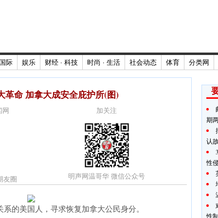
国际
娱乐
财经 · 科技
时尚 · 生活
社会动态
体育
分类网
革命 加拿大成安全庇护所(图)
新闻网
加关注
期
认
性
明声网温哥华 微信公众号
朋友圈
关系的美国人，寻求恢复加拿大公民身分。
性