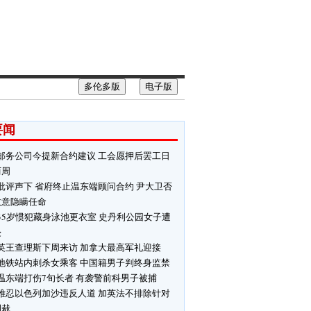
多伦多版
电子版
要闻
邮务公司今提新合约建议 工会愿押后罢工日
两周
批评声下 省府终止温东端顾问合约 尹大卫否
故意隐瞒任命
35岁惯犯藏身泳池更衣室 史丹利公园女子遭
侵
英王查理斯下周来访 加拿大最高军礼迎接
地铁站内刺杀女乘客 中国籍男子判终身监禁
温东端打伤7旬长者 有袭警前科男子被捕
难忍以色列加沙违反人道 加英法不排除针对
制裁