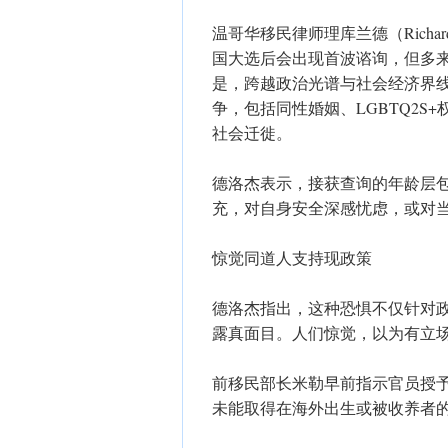
温哥华移民律师理库兰德（Richar
国大选后会出现首波谘询，但多
是，跨越政治光谱与社会经济界
争，包括同性婚姻、LGBTQ2
社会迁徙。
德洛杰表示，接获查询的年龄层包
充，对自身安全深感忧虑，或对
惊觉同道人支持现政策
德洛杰指出，这种恐惧不仅针对
露真面目。人们惊觉，以为有立
前移民部长米勒早前指示官员授
未能取得在海外出生或被收养者