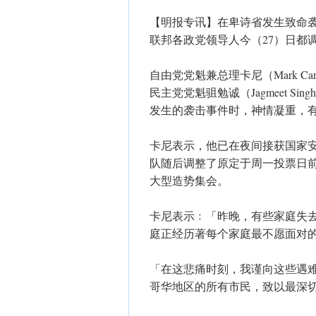
【明报专讯】在卑诗省发生致命袭
联邦各政党领导人今（27）日都
自由党党魁兼总理卡尼（Mark Carn
民主党党魁驵勉诚（Jagmeet Si
发生的袭击事件时，神情凝重，
卡尼表示，他已在夜间接获国家
队随后调整了原定于周一投票日
大型造势集会。
卡尼表示﹕「昨晚，有些家庭失
庭正经历著每个家庭最不愿面对
「在这悲痛时刻，我谨向这些遇
哥华地区的所有市民，致以最深