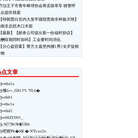
乔治王子市青年棒球协会再丢除草车 骑警呼
民众提供线索
【特朗普白宫内大发牢骚指责南非种族灭绝】
访南非总统木口木面
【最新】【邮务公司提出新一份临时协议】
薪酬假期同时加码】工会要时间消化
【分心盗窃案】警方士嘉堡拘捕1男1女歹徒检
赃物
热点文章
ÿþ=tha1a
ÿþ瓠f>~_GS13% 'YLr|�
ÿþ=thb1
ÿþ=the1a
ÿþ=thd1
ÿþ=08ZU001_
ÿþ-N W(W�0b
ÿþ吧柑Pk�$R � N'Ycxe2o
ÿþ�z0b剌怿 -N Wt�K�%`GS