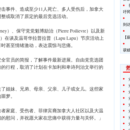
击事件、造成至少11人死亡、多人受伤后，加拿大
吁
调整或取消了原定的最后竞选活动。
到
ey）、保守党党魁博励治（Pierre Poilievre）以及新
【
ngh）在谈及温哥华拉普拉普（Lapu Lapu）节庆活动上
有时甚至情绪激动，表达震惊与悲痛。
获
安全官员的简报，了解事件最新进展。自由党竞选团
前的行程，取消了计划在卡加利和卑诗列治文举行的
去了姐妹、兄弟、母亲、父亲、儿子或女儿。这些家
的噩梦。
难者家庭、受伤者、菲律宾裔加拿大人社区以及大温
切的慰问，并祝愿大家在悲痛中获得力量与关怀。」