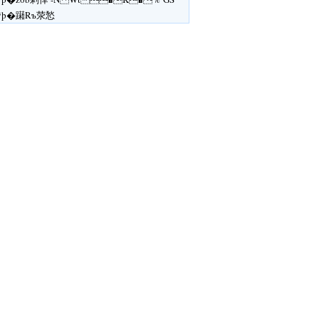
ÿþ�躤Rъ荥悐