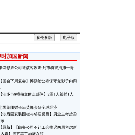
多伦多版
电子版
即时加国新闻
卑诗彩票公司遭骇客攻击 列市骑警拘捕一青
年
【国会下周复会】博励治公布保守党影子内阁
单
【涉多市8幢柏文偷走邮件】2匪1人被捕1人
逃
七国集团财长班芙峰会研全球经济
【涉后园安装围栏与邻居反目】男业主考虑卖
搬家
【最新】【邮务公司不让工会推迟两周考虑新
议内容】周五罢工如箭在弦