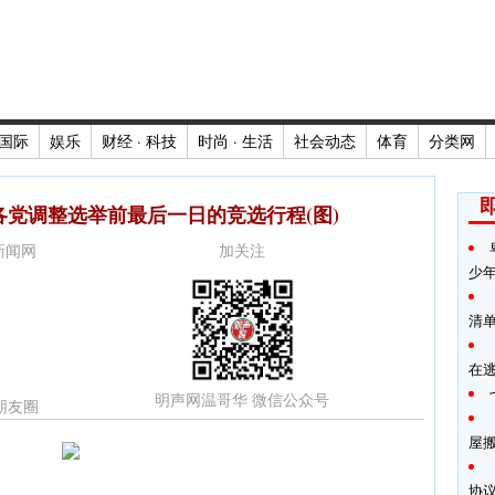
国际
娱乐
财经 · 科技
时尚 · 生活
社会动态
体育
分类网
各党调整选举前最后一日的竞选行程(图)
时新闻网
加关注
少
清
在
明声网温哥华 微信公众号
朋友圈
屋
协