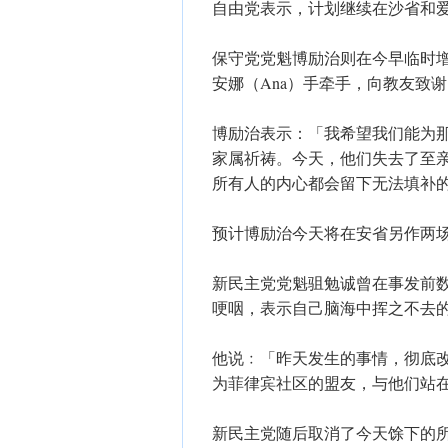
自由党表示，计划继续在沙省和
保守党党魁博励治则在今早临时
安娜（Ana）手牵手，向教友致
博励治表示：「我希望我们能为
家属祈祷。今天，他们失去了至
所有人的内心都会留下无法填补
预计博励治今天将在安省另作两
新民主党党魁驵勉诚曾在事发前
哽咽，表示自己脑海中挥之不去
他说﹕「昨天发生的事情，彻底
为菲律宾社区的盟友，与他们站
新民主党随后取消了今天馀下的