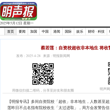
2025年5月12日 星期一
首页
要闻
加国
中国
港闻
国际
娱乐
财经 · 科技
蔡若莲：自资校超收非本地生 将收
发布 : 2025-4-28 来源 : 明报新闻网
明声网
用微信扫描二维码，分享至好友和朋友圈
【明报专讯】多间自资院校「超收」非本地生，人数甚至超
莲昨日不点名指有院校收生「太过进取」，局方会发警告信