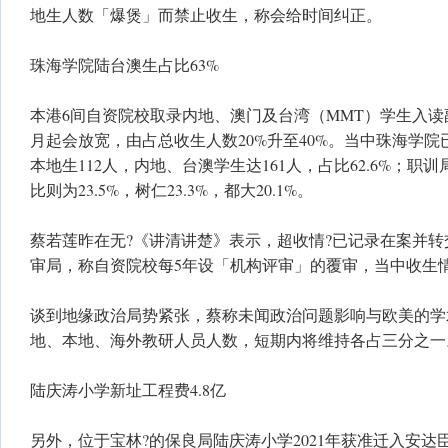
地生人数「爆煲」而禁止收生，称会给时间纠正。
珠海学院陆台澳生占比63%
本港6间自资院校取录内地、澳门及台湾（MMT）学生入读
月起会放宽，由占总收生人数20%升至40%。当中珠海学
本地生112人，内地、台澳学生达161人，占比62.6%；职训
比则为23.5%，树仁23.3%，都大20.1%。
蔡若莲昨在无?《讲清讲楚》表示，超收情?已记录在案并
审局，称自资院校每5年设「机构评审」的覆审，当中收生
谈到地缘政治局势紧张，蔡称未闻政治问题影响与欧美的学
地、本地、海外教研人员人数，短期内将维持各占三分之一
陆庆涛小学新址工程费4.8亿
另外，位于宝林?的保良局陆庆涛小学2021年获准迁入安