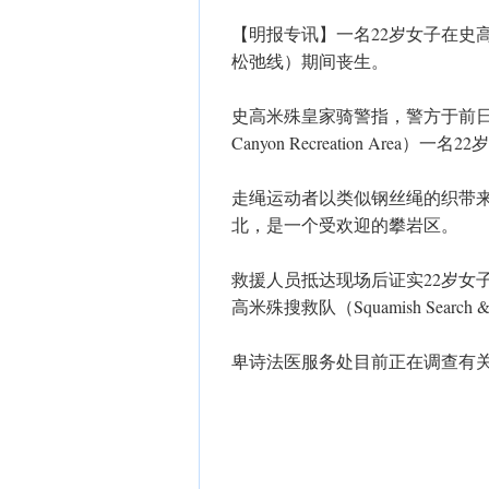
【明报专讯】一名22岁女子在史高米殊
松弛线）期间丧生。
史高米殊皇家骑警指，警方于前日下
Canyon Recreation Area
走绳运动者以类似钢丝绳的织带
北，是一个受欢迎的攀岩区。
救援人员抵达现场后证实22岁女
高米殊搜救队（Squamish Searc
卑诗法医服务处目前正在调查有