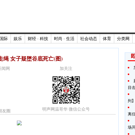
国际
娱乐
财经 · 科技
时尚 · 生活
社会动态
体育
分类网
走绳 女子疑堕谷底死亡(图)
时新闻网
加关注
目
列
明声网温哥华 微信公众号
朋友圈
离
场