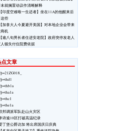
府未就搁置动议作清晰解释
【印度空难唯一生还者】坐在11A的他醒来后
了这些
【加拿大人今夏避开美国】对本地企业会带来
大商机
【逾八旬男长者住进安老院】政府突停发老人
家人顿失付住院费依据
热点文章
ÿþ=21ZG018_
ÿþ=thd1
ÿþ=thb1a
ÿþ=tha1a
ÿþ=thc1
ÿþ=the1a
联邦调派军队赴山火灾区
卑诗逾10区打破高温纪录
爱丁堡公爵访加 将出席国庆日庆典
【多市中区男子挨刀】重伤送院急救