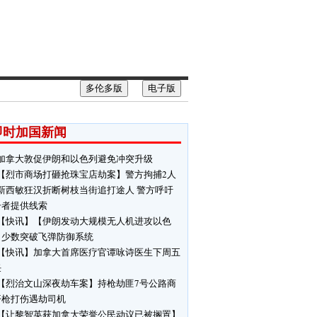
多伦多版
电子版
即时加国新闻
加拿大敦促伊朗和以色列避免冲突升级
【烈市商场打砸抢珠宝店劫案】警方拘捕2人
新西敏狂汉折断树枝当街追打途人 警方呼吁
击者提供线索
【快讯】【伊朗发动大规模无人机进攻以色
】少数突破飞弹防御系统
【快讯】加拿大首席医疗官谭咏诗医生下周五
任
【烈治文山深夜劫车案】持枪劫匪7号公路商
开枪打伤遇劫司机
【让黎智英获加拿大荣誉公民动议已被搁置】