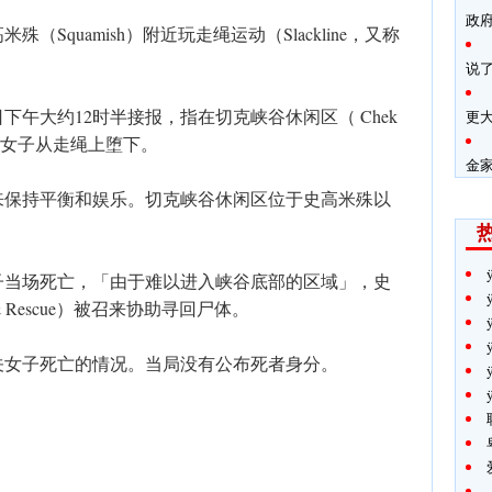
政
（Squamish）附近玩走绳运动（Slackline，又称
说
午大约12时半接报，指在切克峡谷休闲区（ Chek
更
）一名22岁女子从走绳上堕下。
金
来保持平衡和娱乐。切克峡谷休闲区位于史高米殊以
子当场死亡，「由于难以进入峡谷底部的区域」，史
h & Rescue）被召来协助寻回尸体。
关女子死亡的情况。当局没有公布死者身分。