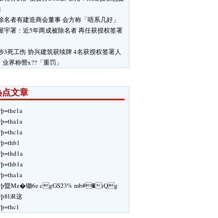
除
除名者有建造商会董事 会方称「唔系几好」
屋宇署：近5年两成被除名者 再任获授权签署
涉3死工伤 协兴建筑获续牌 4名获授权签署人
 业界称罾x??「重罚」
热点文章
ÿþ=the1a
ÿþ=tha1a
ÿþ=thc1a
ÿþ=thb1
ÿþ=thd1a
ÿþ=thb1a
ÿþ=tha1a
ÿþ盬Mz�锄6e cgGS23% mb#�iQg
ÿþ8l)R这
ÿþ=thc1