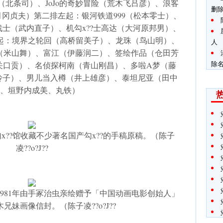
猎人（北条司）、JoJo的奇妙冒险（荒木飞吕彦）、浪客
删
冈贞夫）第二排左起：银河铁道999（松本零士）、
士（武内直子）、机勾x??士高达（大河原邦男）、
起：境界之轮回（高桥留美子）、龙珠（鸟山明）、
人
品（米山舞）、富江（伊藤润二）、签绘作品（仓田芳
除名
tty（关口贡）、名侦探柯南（青山刚昌）、多啦A梦（藤
玲子）、男儿当入樽（井上雄彦）、泰坦尼亚（田中
、垣野内成美、丸铁）
x??馆收藏不少著名国产勾x??的手稿原稿。（陈子
凌??o?J??
981年由手冢治虫亲绘赠予「中国动画电影创始人」
兄妹画像信封。（陈子凌??o?J??