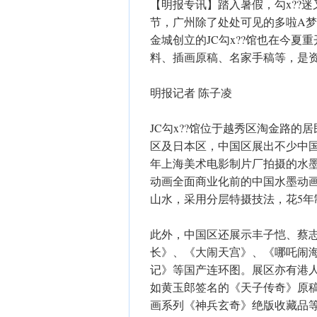
【明报专讯】踏入暑假，勾x??迷
节，广州除了处处可见的多啦A梦
金城创立的JC勾x??馆也在今夏
料、插画原稿、名家手稿等，是资
明报记者 陈子凌
JC勾x??馆位于越秀区淘金路
区及日本区，中国区展出不少中国
年上海美术电影制片厂拍摄的水墨
动画全面商业化前的中国水墨动
山水，采用分层特摄技法，花5年
此外，中国区还展示丰子恺、蔡
长》、《大闹天宫》、《哪吒闹海
记》等国产连环图。展区亦有港
如黄玉郎签名的《天子传奇》原
画系列《神兵玄奇》绝版收藏品