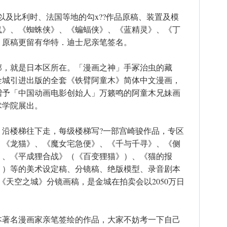
以及比利时、法国等地的勾x??作品原稿、装置及模
鼠》、《蜘蛛侠》、《蝙蝠侠》、《蓝精灵》、《丁
》原稿更留有华特．迪士尼亲笔签名。
廓，就是日本区所在。「漫画之神」手冢治虫的藏
由金城引进出版的全套《铁臂阿童木》简体中文漫画，
、赠予「中国动画电影创始人」万籁鸣的阿童木兄妹画
术学院展出。
，沿楼梯往下走，每级楼梯写?一部宫崎骏作品，专区
、《龙猫》、《魔女宅急便》、《千与千寻》、《侧
）、《平成狸合战》（《百变狸猫》）、《猫的报
》）等的美术设定稿、分镜稿、绝版模型、录音剧本
《天空之城》分镜画稿，是金城在拍卖会以2050万日
本著名漫画家亲笔签绘的作品，大家不妨考一下自己