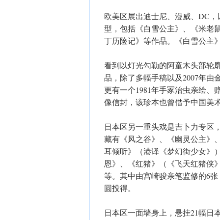
欧美区展出迪士尼、漫威、DC，
型，包括《白雪公主》、《米老
丁历险记》等作品。《白雪公主
看到以灯光勾勒的阿童木头部轮
品，除了多幅手稿以及2007年
更有一个1981年手冢治虫亲绘
像信封，该珍本也曾借予中国美
日本区另一重头戏是吉卜力专区
藏有《风之谷》、《幽灵公主》
耳倾听》（港译《梦幻街少女》
恩》、《红猪》（《飞天红猪侠
等。其中由宫崎骏亲笔监修的6张
圆投得。
日本区一面墙身上，悬挂21幅日