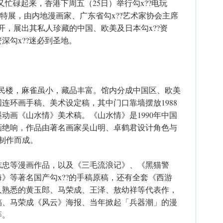
又忙碌起来，香港下周五（25日）举行勾x??电玩
特展，由内地漫画家、广东省勾x??艺术家协会主席
重开，展出其私人珍藏的中国、欧美及日本勾x??资
深勾x??迷必到圣地。
的居民楼，麻雀虽小，藏品丰富。馆内分成中国区、欧美
连环画手稿、美术设定稿，其中门口靠墙摆放1988
动画《山水情》美术稿。《山水情》是1990年中国
画绝响，作品由著名画家吴山明、卓鹤君设计角色与
制作而成。
志忠等漫画作品，以及《三毛流浪记》、《黑猫警
》等著名国产勾x??的手稿原稿，还有全套《西游
人熟悉的黄玉郎、马荣成、王泽、敖幼祥等代表作，
稿、马荣成《风云》海报、当年掀起「兵器潮」的漫
等。