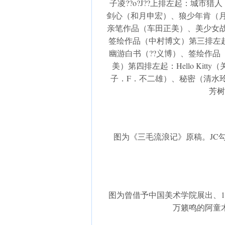
子凌??o?J??上排左起：城市
剑心（和月申宏）、狼少年肯（月
亲笔作品（车田正美）、美少女战
签绘作品（中村博文）第三排左
幽游白书（??义博）、签绘作
美）第四排左起：Hello Ki
子．F．不二雄）、秘密（清水
芳树
图为《三毛流浪记》原稿。JC勾
图为曾借予中国美术学院展出、1
万籁鸣的阿童木