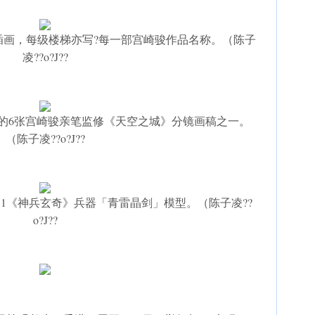
插画，每级楼梯亦写?每一部宫崎骏作品名称。（陈子
凌??o?J??
得的6张宫崎骏亲笔监修《天空之城》分镜画稿之一。
（陈子凌??o?J??
1《神兵玄奇》兵器「青雷晶剑」模型。（陈子凌??
o?J??