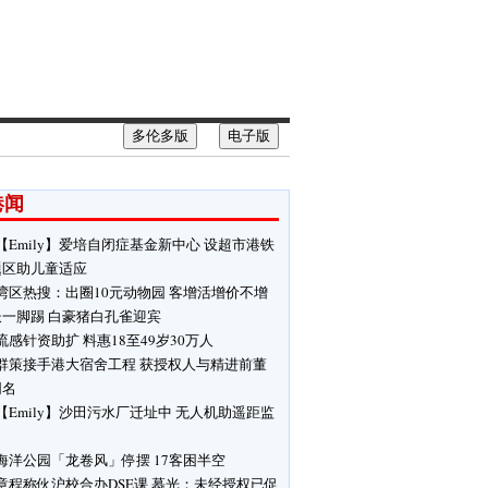
多伦多版
电子版
港闻
【Emily】爱培自闭症基金新中心 设超市港铁
题区助儿童适应
湾区热搜：出圈10元动物园 客增活增价不增
长一脚踢 白豪猪白孔雀迎宾
流感针资助扩 料惠18至49岁30万人
群策接手港大宿舍工程 获授权人与精进前董
同名
【Emily】沙田污水厂迁址中 无人机助遥距监
海洋公园「龙卷风」停摆 17客困半空
章程称伙沪校合办DSE课 慕光：未经授权已促