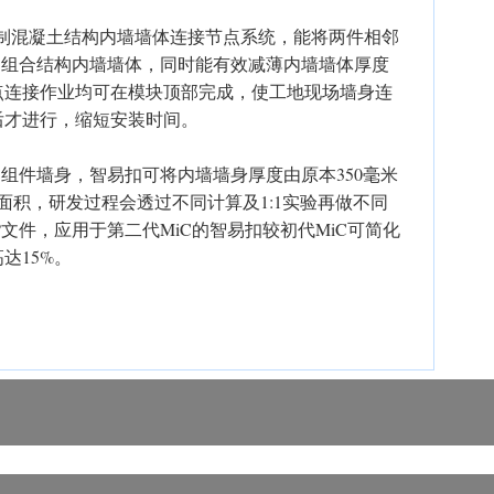
预制混凝土结构内墙墙体连接节点系统，能将两件相邻
的组合结构内墙墙体，同时能有效减薄内墙墙体厚度
点连接作业均可在模块顶部完成，使工地现场墙身连
后才进行，缩短安装时间。
C组件墙身，智易扣可将内墙墙身厚度由原本350毫米
面积，研发过程会透过不同计算及1:1实验再做不同
?文件，应用于第二代MiC的智易扣较初代MiC可简化
达15%。