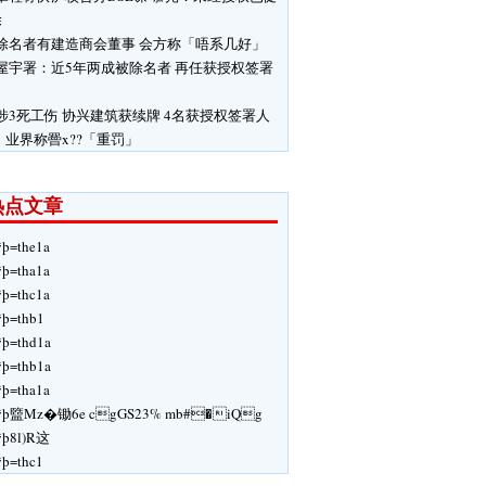
除
除名者有建造商会董事 会方称「唔系几好」
屋宇署：近5年两成被除名者 再任获授权签署
涉3死工伤 协兴建筑获续牌 4名获授权签署人
 业界称罾x??「重罚」
热点文章
ÿþ=the1a
ÿþ=tha1a
ÿþ=thc1a
ÿþ=thb1
ÿþ=thd1a
ÿþ=thb1a
ÿþ=tha1a
ÿþ盬Mz�锄6e cgGS23% mb#�iQg
ÿþ8l)R这
ÿþ=thc1