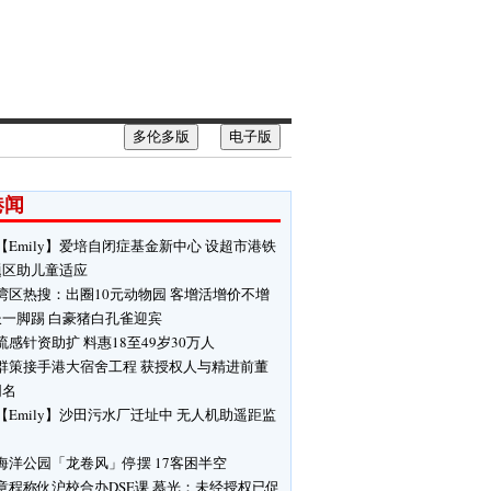
多伦多版
电子版
港闻
【Emily】爱培自闭症基金新中心 设超市港铁
题区助儿童适应
湾区热搜：出圈10元动物园 客增活增价不增
长一脚踢 白豪猪白孔雀迎宾
流感针资助扩 料惠18至49岁30万人
群策接手港大宿舍工程 获授权人与精进前董
同名
【Emily】沙田污水厂迁址中 无人机助遥距监
海洋公园「龙卷风」停摆 17客困半空
章程称伙沪校合办DSE课 慕光：未经授权已促