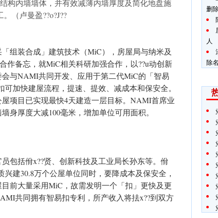
结构内墙墙体，并有效减薄内墙厚度及简化地盘施
删
工。（卢曼盈??o?J??
人
「组装合成」建筑技术（MiC），房屋局与纳米及
除名
合作备忘，就MiC相关科研加强合作，以??u动创新
会与NAMI共同开发、应用于第二代MiC的「智易
易扣可加快建屋流程，提速、提效、减成本和保安全。
屋项目已实现最快4天建造一层目标。NAMI首席业
墙身厚度大减100毫米，增加单位可用面积。
员包括佾x??贤、创新科技及工业局长孙东等。佾
质兴建30.8万个公屋单位同时，要降成本及保安全，
目前大量采用MiC，故需发明一个「扣」更快及更
AMI共同拥有智易扣专利，所产收入将抾x??到双方