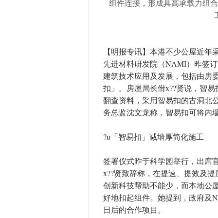
组件连接，形成具高承载力组合
【明报专讯】本港不少公屋近年采
先进材料研发院（NAMI）昨签订
建筑技术应用及发展，包括由房委
扣」。房屋局长佾x??贤说，智
翻查资料，采用智易扣的古洞北公
务总监沈文龙称，智易扣可将内墙
?u「智易扣」减墙厚简化施工
签署仪式昨于科学园举行，出席官
x??贤致辞称，在提速、提效及提
创新科技帮助不能少，而本地公屋
好地扣起组件。她提到，政府及N
日后的合作项目。