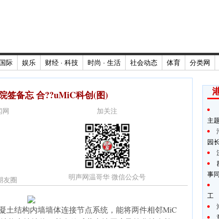
国际
娱乐
财经 · 科技
时尚 · 生活
社会动态
体育
分类网
签备忘 合??uMiC科创(图)
新闻网
加关注
主
园
事
明声网温哥华 微信公众号
朋友圈
工
混凝土结构内墙墙体连接节点系统，能将两件相邻MiC