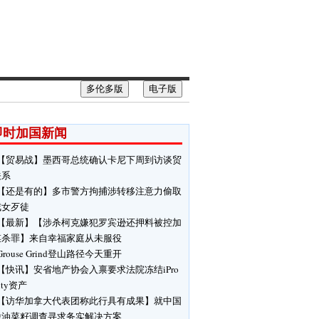
多伦多版
电子版
即时加国新闻
【贸易战】墨西哥总统确认卡尼下周到访谈贸
关系
【还是有的】多市警方拘捕涉转移注意力偷取
戒女歹徒
【最新】【涉杀柯克嫌犯罗宾逊还押料被控加
谋杀罪】来自幸福家庭从未服役
Grouse Grind登山路径今天重开
【快讯】安省地产协会入禀要求法院冻结iPro
lty资产
【访华加拿大代表团称此行具有成果】就中国
税油菜籽调查寻求务实解决方案