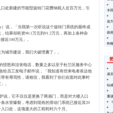
入口处新建的节能型旋转门花费纳税人近百万元，引
丰田
改为
Leahy）说，「当我第一次听说这个旋转门系统的最终成
政
，结果却耗资90.1万元到91.2万元，再加上各种杂
接近100万元」。
昨
是为城市建设，我们大破悭囊了」。
量的愤怒和沮丧电话，数量之多以至于杜兰区服务中心
ux）紧急给员工发电子邮件说，「我知道有些来电者表达他
易
至带有辱骂性，请相信，我看到了你们在面对此事时
度」。
钻
ry）辩护说，它不仅仅是更换了两扇门，而是对大楼入口
重
条水管爆裂，考虑到现有的滑动门系统已接近其20
个入口处，这项庞大的工程耗时六个月。
Rea