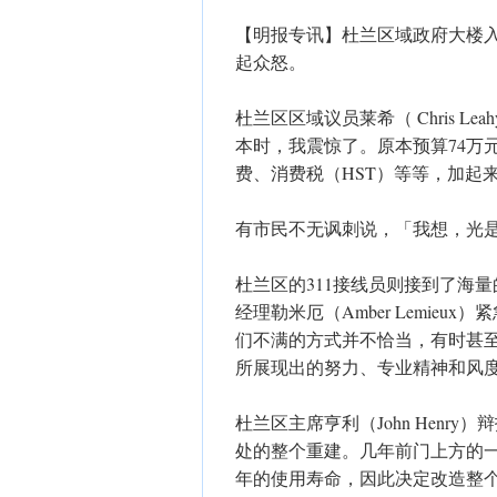
【明报专讯】杜兰区域政府大楼
起众怒。
杜兰区区域议员莱希（ Chris 
本时，我震惊了。原本预算74万元
费、消费税（HST）等等，加起来
有市民不无讽刺说，「我想，光
杜兰区的311接线员则接到了海
经理勒米厄（Amber Lemie
们不满的方式并不恰当，有时甚
所展现出的努力、专业精神和风
杜兰区主席亨利（John Hen
处的整个重建。几年前门上方的一
年的使用寿命，因此决定改造整