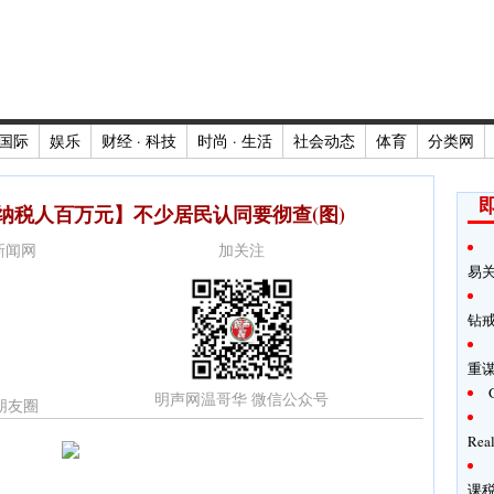
国际
娱乐
财经 · 科技
时尚 · 生活
社会动态
体育
分类网
纳税人百万元】不少居民认同要彻查(图)
时新闻网
加关注
易
钻
重
明声网温哥华 微信公众号
朋友圈
Rea
课