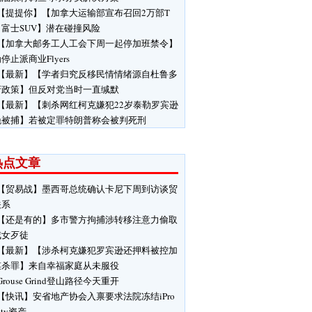
【提提你】【加拿大运输部宣布召回2万部T
富士SUV】潜在碰撞风险
【加拿大邮务工人工会下周一起停加班禁令】
停止派商业Flyers
【最新】【学者归究反移民情情绪源自杜鲁多
府政策】但反对党当时一直缄默
【最新】【刺杀网红柯克嫌犯22岁泰勒罗宾逊
晚被捕】若被定罪特朗普称会被判死刑
热点文章
【贸易战】墨西哥总统确认卡尼下周到访谈贸
关系
【还是有的】多市警方拘捕涉转移注意力偷取
戒女歹徒
【最新】【涉杀柯克嫌犯罗宾逊还押料被控加
谋杀罪】来自幸福家庭从未服役
Grouse Grind登山路径今天重开
【快讯】安省地产协会入禀要求法院冻结iPro
lty资产