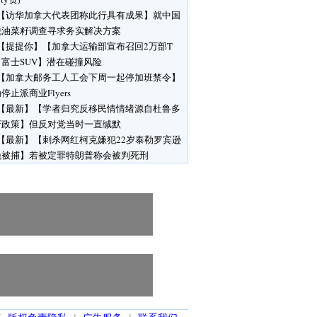
【访华加拿大代表团称此行具有成果】就中国
税油菜籽调查寻求务实解决方案
【提提你】【加拿大运输部宣布召回2万部T
富士SUV】潜在碰撞风险
【加拿大邮务工人工会下周一起停加班禁令】
停止派商业Flyers
【最新】【学者归究反移民情情绪源自杜鲁多
府政策】但反对党当时一直缄默
【最新】【刺杀网红柯克嫌犯22岁泰勒罗宾逊
晚被捕】若被定罪特朗普称会被判死刑