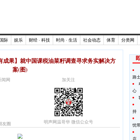
国际
娱乐
财经 · 科技
时尚 · 生活
社会动态
体育
分类网
有成果】就中国课税油菜籽调查寻求务实解决方
案(图)
路
时新闻网
加关注
心
持
明声网温哥华 微信公众号
朋友圈
忧
店