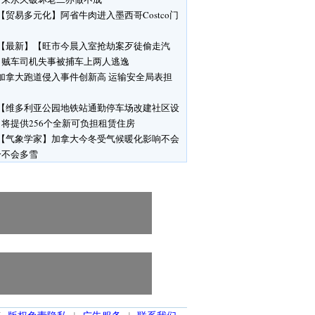
【贸易多元化】阿省牛肉进入墨西哥Costco门
【最新】【旺市今晨入室抢劫案歹徒偷走汽
】贼车司机失事被捕车上两人逃逸
加拿大跑道侵入事件创新高 运输安全局表担
【维多利亚公园地铁站通勤停车场改建社区设
将提供256个全新可负担租赁住房
【气象学家】加拿大今冬受气候暖化影响不会
冷不会多雪