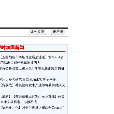
多伦多版
电子版
即时加国新闻
【五匪劫新市商场珠宝店后逃逸】警车404公
士刁路出口截停贼车拘捕四人
卑诗公务员罢工进入第7周 省长感谢民众的耐
客运大楼强烈气味 温机场乘客移至户外
【贸易战】乔美兰称软木产业即将获得财政支
【最新】【乔美兰要追究Stellantis责任】商会
带来永久破坏老二亦做不成
【贸易多元化】阿省牛肉进入墨西哥Costco门