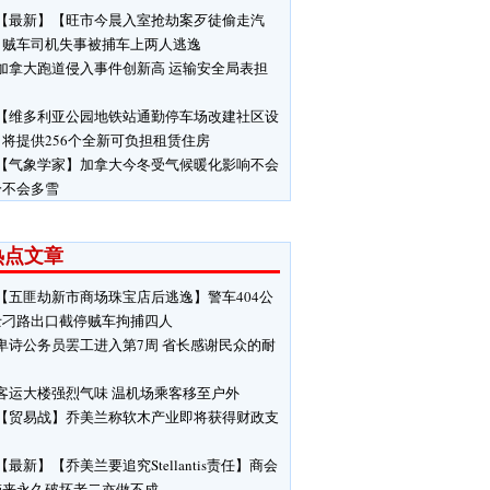
【最新】【旺市今晨入室抢劫案歹徒偷走汽
】贼车司机失事被捕车上两人逃逸
加拿大跑道侵入事件创新高 运输安全局表担
【维多利亚公园地铁站通勤停车场改建社区设
将提供256个全新可负担租赁住房
【气象学家】加拿大今冬受气候暖化影响不会
冷不会多雪
热点文章
【五匪劫新市商场珠宝店后逃逸】警车404公
士刁路出口截停贼车拘捕四人
卑诗公务员罢工进入第7周 省长感谢民众的耐
客运大楼强烈气味 温机场乘客移至户外
【贸易战】乔美兰称软木产业即将获得财政支
【最新】【乔美兰要追究Stellantis责任】商会
带来永久破坏老二亦做不成