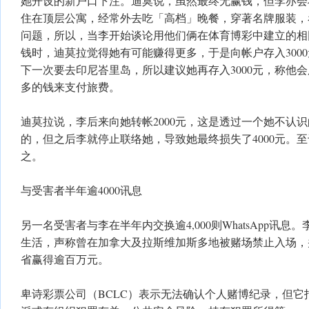
她开设的新户口下注。迪莫说，虽然最终无赢钱，但李亦会
住在顶层公寓，经常外去吃「高档」晚餐，穿著名牌服装，
问题，所以，当李开始谈论用他们俩在体育博彩中建立的相
钱时，迪莫拉觉得她有可能赚得更多，于是向帐户存入300
下一次要去印尼峇里岛，所以建议她再存入3000元，称他
多的钱来支付旅费。
迪莫拉说，李后来向她转帐2000元，这是透过一个她不认
的，但之后李就停止联络她，导致她最终损失了4000元。
之。
与受害者半年逾4000讯息
另一名受害者与李在半年内交换逾4,000则WhatsApp讯
生活，声称曾在加拿大及拉斯维加斯多地被赌场禁止入场，并
省赢得逾百万元。
卑诗彩票公司（BCLC）表示无法确认个人赌博纪录，但它