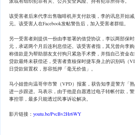
派或有组织犯罪有关、公共安全风险、持有犯罪所得等。
该受害者后来代李出售咖啡机并支付款项，李的讯息开始减少
元。该受害人在Facebook发帖警告后，加入受害者群组。
另一受害者则提供一份由李签署的借贷协议，李以两部保时捷
元，承诺两个月后连利息偿还。该受害者指，其兄曾向李购
称借款是为帮助朋友支付狗只紧急手术费，并指自己资金在
贷款最终未获偿还，受害者查核保时捷车身上的识别码（V
日贷款留置权，形容抵押「毫无价值」。
马小姐曾向温哥华市警（VPD）报案，获告知李是警方「
进一步跟进。马表示，由于他是自愿透过电子转帐付款，警
事控罪，最多只能透过民事诉讼解决。
影片链接：
youtu.be/PvcBv2Hr6WY