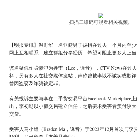
扫描二维码可观看相关视频。
【明报专讯】温哥华一名亚裔男子被指在过去一个月内至少
网上互相联系，建立群组分享经历，希望可阻止更多人上当
该名疑似诈骗惯犯为姓李（Lee，译音），CTV News在过
料，另有多人在社交媒体发帖，声称曾被李以不诚实或欺诈
曾因盗窃及诈骗被定罪。
有关投诉主要与李在二手货交易平台Facebook Marketpla
出，李初期以小额交易建立信任，之后要求受害者预付较大
交货。
受害人马小姐（Braden Ma，译音）于2023年12月首次
顺利，马形容李「友善且专业」。