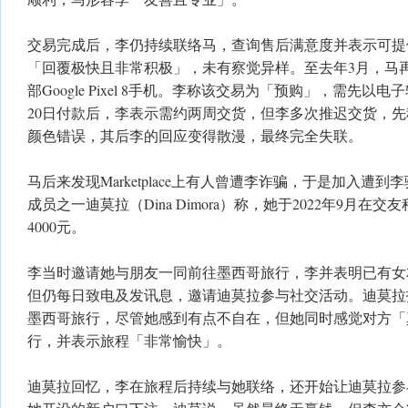
交易完成后，李仍持续联络马，查询售后满意度并表示可提
「回覆极快且非常积极」，未有察觉异样。至去年3月，马
部Google Pixel 8手机。李称该交易为「预购」，需先以电
20日付款后，李表示需约两周交货，但李多次推迟交货，
颜色错误，其后李的回应变得散漫，最终完全失联。
马后来发现Marketplace上有人曾遭李诈骗，于是加入遭
成员之一迪莫拉（Dina Dimora）称，她于2022年9月在
4000元。
李当时邀请她与朋友一同前往墨西哥旅行，李并表明已有女
但仍每日致电及发讯息，邀请迪莫拉参与社交活动。迪莫拉
墨西哥旅行，尽管她感到有点不自在，但她同时感觉对方「
行，并表示旅程「非常愉快」。
迪莫拉回忆，李在旅程后持续与她联络，还开始让迪莫拉参