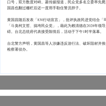
口号，双方数度对峙。菱传媒报道，民众党多名立委率先爬
国昌也翻过栅栏后还一度用手勒住警员脖子。
黄国昌随后发表「830行动宣言」，批评执政民进党结合「
「斗臭柯文哲、搞垮民众党」，藉此为赖清德在2028年领
碍。台北总统府代表接受陈情后，活动于下午1时半落幕。
台北警方声明，黄国昌等人涉嫌违反游行法、破坏阻材并推
检察署侦办。