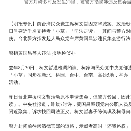
警方对峙多时及发生冲撞，被警方指摘涉违反集会
【明报专讯】前台湾民众党主席柯文哲因京华城案、政治献
日号召近千名支持者「小草」「司法走读」，其间与警方对
伤。台北警方指发起人民众党主席黄国昌涉违反集会游行法
警指黄国昌等人违法 报地检侦办
去年8月30日，柯文哲遭检调约谈、柯家与民众党中央党部
「小草」同步在新北、桃园、台中、台南、高雄5地，举办「
活动。
昨日台北声援柯文哲活动原本申请集会，但警方驳回，因此
读」。中央社报道，昨晨7时许，黄国昌率领党内公职人员
附近聚集，诉求找回司法正义。柯文哲妻子陈佩琪及柯母何
警方封闭前往赖清德官邸的道路，示威者高叫「还我路权」