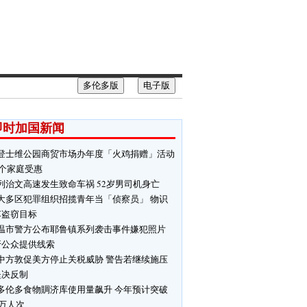
多伦多版
电子版
即时加国新闻
登士维公园商贸市场办年度「火鸡捐赠」活动
0个家庭受惠
列治文高速发生致命车祸 52岁男司机身亡
大多区犯罪组织招揽青年当「侦察员」 物识
车盗窃目标
温市警方公布耶鲁镇系列袭击事件嫌犯照片
吁公众提供线索
中方敦促美方停止关税威胁 警告若继续施压
坚决反制
多伦多食物賙济库使用量飙升 今年预计突破
0万人次