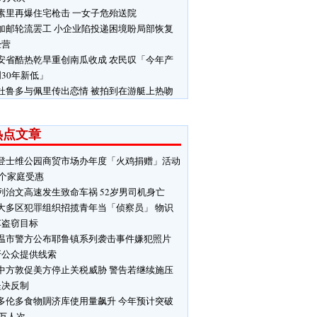
素里再爆住宅枪击 一女子危殆送院
加邮轮流罢工 小企业陷投递困境盼局部恢复
经营
安省酷热乾旱重创南瓜收成 农民叹「今年产
30年新低」
杜鲁多与佩里传出恋情 被拍到在游艇上热吻
热点文章
登士维公园商贸市场办年度「火鸡捐赠」活动
0个家庭受惠
列治文高速发生致命车祸 52岁男司机身亡
大多区犯罪组织招揽青年当「侦察员」 物识
车盗窃目标
温市警方公布耶鲁镇系列袭击事件嫌犯照片
吁公众提供线索
中方敦促美方停止关税威胁 警告若继续施压
坚决反制
多伦多食物賙济库使用量飙升 今年预计突破
0万人次