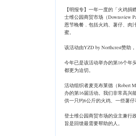
【明报专】一年一度的「火鸡捐赠活动
士维公园商贸市场（Downsview Par
恩节晚餐﹐包括火鸡、薯仔、肉
蜜。
该活动由YZD by Northcrest
今年已是该活动举办的第16个年
都更为迫切。
活动组织者麦克布莱德（Robert 
办的第16届活动。我们非常高兴
供一只约6公斤的火鸡、一些薯仔
登士维公园商贸市场的业主兼行政总裁
旨是回馈最需要帮助的人。