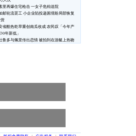
素里再爆住宅枪击 一女子危殆送院
加邮轮流罢工 小企业陷投递困境盼局部恢复
经营
安省酷热乾旱重创南瓜收成 农民叹「今年产
30年新低」
杜鲁多与佩里传出恋情 被拍到在游艇上热吻