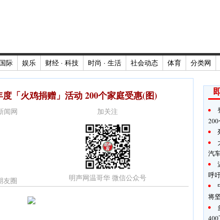
国际
娱乐
财经 · 科技
时尚 · 生活
社会动态
体育
分类网
「火鸡捐赠」活动 200个家庭受惠(图)
时新闻网
加关注
20
汽
呼
明声网温哥华 微信公众号
朋友圈
将
40