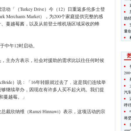
「（Turkey Drive）今（12）日重返多伦多士登
k Merchants Market），为200个家庭提供完整的感
助
汁、蔓越莓酱，以及从前登士维机场区域采收的蜂
量创
赞助，于中午12时启动。
头，主办方表示，社会对援助的需求比以往任何时候
20
McBride）说﹕「16年转眼就过去了﹐这是我们连续举
能够继续举办，因现在有许多人买不起火鸡。我们提
汽
和蔓越莓。」
呼
欣纳维（Ramzi Hinnawi）表示，这项活动的宗
将
40